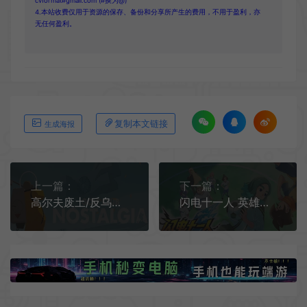
cvformat#gmail.com (#换为@)
4.本站收费仅用于资源的保存、备份和分享所产生的费用，不用于盈利，亦
无任何盈利。
复制本文链接
生成海报
上一篇：
下一篇：
高尔夫废土/反乌托邦运动解谜游戏 Golf Club Wasteland 下载
闪电十一人 英雄们的胜利之路 / INAZUMA ELEVEN Victory Road 超次元足球体育RPG游戏