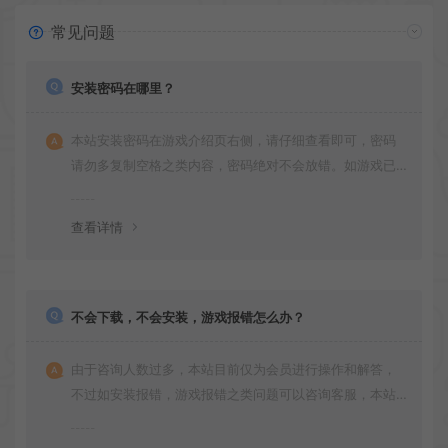
常见问题
安装密码在哪里？
本站安装密码在游戏介绍页右侧，请仔细查看即可，密码
请勿多复制空格之类内容，密码绝对不会放错。如游戏已
更新多次版本，旧版本可能与新版密码不同，请下载最新
版安装即可。
查看详情
不会下载，不会安装，游戏报错怎么办？
由于咨询人数过多，本站目前仅为会员进行操作和解答，
不过如安装报错，游戏报错之类问题可以咨询客服，本站
会竭诚为您服务。网盘下载之类问题请自行搜索学习！谢
谢！