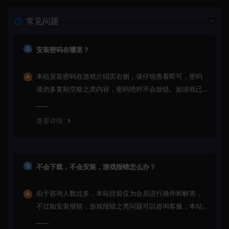
常见问题
安装密码在哪里？
本站安装密码在游戏介绍页右侧，请仔细查看即可，密码
请勿多复制空格之类内容，密码绝对不会放错。如游戏已
更新多次版本，旧版本可能与新版密码不同，请下载最新
版安装即可。
查看详情
不会下载，不会安装，游戏报错怎么办？
由于咨询人数过多，本站目前仅为会员进行操作和解答，
不过如安装报错，游戏报错之类问题可以咨询客服，本站
会竭诚为您服务。网盘下载之类问题请自行搜索学习！谢