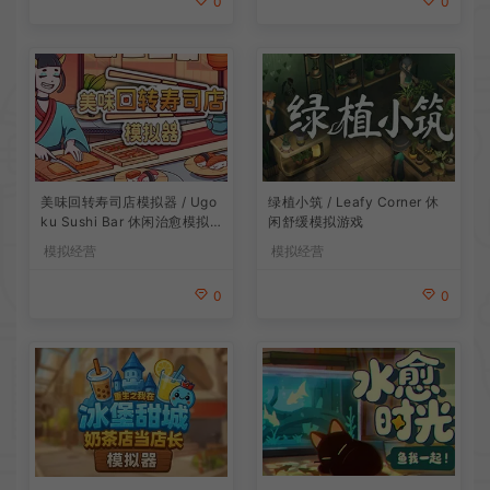
0
0
美味回转寿司店模拟器 / Ugo
绿植小筑 / Leafy Corner 休
ku Sushi Bar 休闲治愈模拟
闲舒缓模拟游戏
游戏
模拟经营
模拟经营
0
0