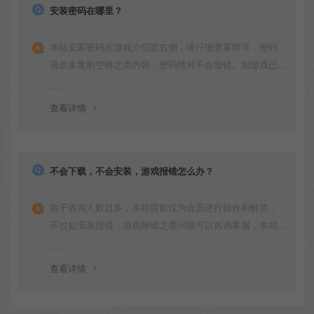
安装密码在哪里？
本站安装密码在游戏介绍页右侧，请仔细查看即可，密码
请勿多复制空格之类内容，密码绝对不会放错。如游戏已
更新多次版本，旧版本可能与新版密码不同，请下载最新
版安装即可。
查看详情
不会下载，不会安装，游戏报错怎么办？
由于咨询人数过多，本站目前仅为会员进行操作和解答，
不过如安装报错，游戏报错之类问题可以咨询客服，本站
会竭诚为您服务。网盘下载之类问题请自行搜索学习！谢
谢！
查看详情