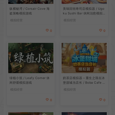
纵横秘湾 / Corsair Cove 海
美味回转寿司店模拟器 / Ugo
盗策略模拟游戏
ku Sushi Bar 休闲治愈模拟
游戏
模拟经营
模拟经营
0
0
绿植小筑 / Leafy Corner 休
奶茶店模拟器 – 重生之我在冰
闲舒缓模拟游戏
堡甜城当店长 / Boba Cafe Si
mulator 模拟经营游戏
模拟经营
模拟经营
0
0