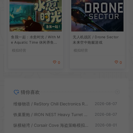
鱼我一起：水愈时光 / With M
无人机战区 / Drone Sector
e Aquatic Time 休闲养鱼游
未来空中炮艇游戏
戏
模拟经营
模拟经营
0
0
猜你喜欢
维修物语 / ReStory Chill Electronics Repairs 拆解修理模拟游戏
2026-08-07
铁巢重炮 / IRON NEST Heavy Turret 柴油朋克重型火炮游戏
2026-08-07
纵横秘湾 / Corsair Cove 海盗策略模拟游戏
2026-08-01