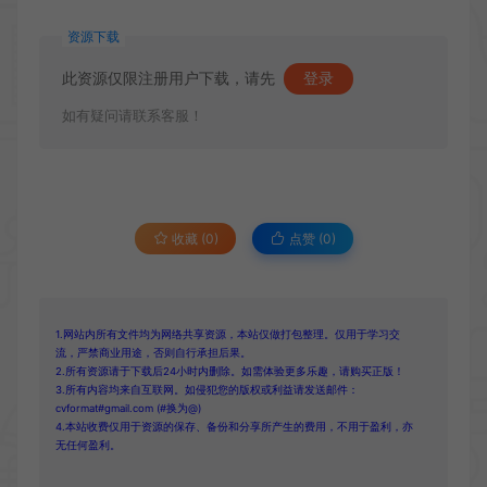
资源下载
此资源仅限注册用户下载，请先
登录
如有疑问请联系客服！
收藏 (0)
点赞 (
0
)
1.网站内所有文件均为网络共享资源，本站仅做打包整理。仅用于学习交
流，严禁商业用途，否则自行承担后果。
2.所有资源请于下载后24小时内删除。如需体验更多乐趣，请购买正版！
3.所有内容均来自互联网。如侵犯您的版权或利益请发送邮件：
cvformat#gmail.com (#换为@)
4.本站收费仅用于资源的保存、备份和分享所产生的费用，不用于盈利，亦
无任何盈利。