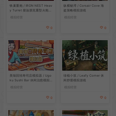
铁巢重炮 / IRON NEST Heav
纵横秘湾 / Corsair Cove 海
y Turret 柴油朋克重型火炮游
盗策略模拟游戏
戏
模拟经营
模拟经营
0
0
美味回转寿司店模拟器 / Ugo
绿植小筑 / Leafy Corner 休
ku Sushi Bar 休闲治愈模拟
闲舒缓模拟游戏
游戏
模拟经营
模拟经营
0
0