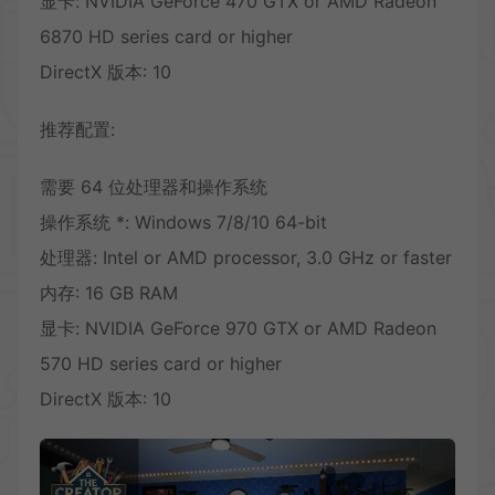
显卡: NVIDIA GeForce 470 GTX or AMD Radeon
6870 HD series card or higher
DirectX 版本: 10
推荐配置:
需要 64 位处理器和操作系统
操作系统 *: Windows 7/8/10 64-bit
处理器: Intel or AMD processor, 3.0 GHz or faster
内存: 16 GB RAM
显卡: NVIDIA GeForce 970 GTX or AMD Radeon
570 HD series card or higher
DirectX 版本: 10