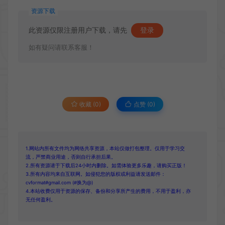
资源下载
此资源仅限注册用户下载，请先
登录
如有疑问请联系客服！
收藏 (0)
点赞 (
0
)
1.网站内所有文件均为网络共享资源，本站仅做打包整理。仅用于学习交
流，严禁商业用途，否则自行承担后果。
2.所有资源请于下载后24小时内删除。如需体验更多乐趣，请购买正版！
3.所有内容均来自互联网。如侵犯您的版权或利益请发送邮件：
cvformat#gmail.com (#换为@)
4.本站收费仅用于资源的保存、备份和分享所产生的费用，不用于盈利，亦
无任何盈利。