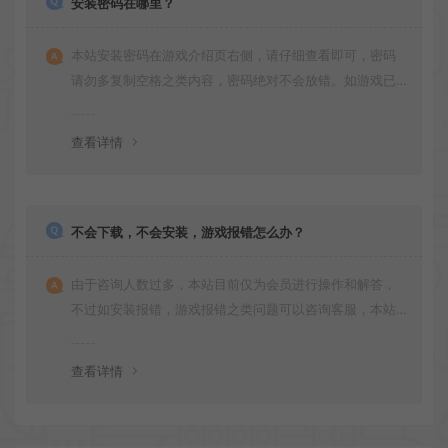
安装密码在哪里？
本站安装密码在游戏介绍页右侧，请仔细查看即可，密码
请勿多复制空格之类内容，密码绝对不会放错。如游戏已
更新多次版本，旧版本可能与新版密码不同，请下载最新
版安装即可。
查看详情
不会下载，不会安装，游戏报错怎么办？
由于咨询人数过多，本站目前仅为会员进行操作和解答，
不过如安装报错，游戏报错之类问题可以咨询客服，本站
会竭诚为您服务。网盘下载之类问题请自行搜索学习！谢
谢！
查看详情