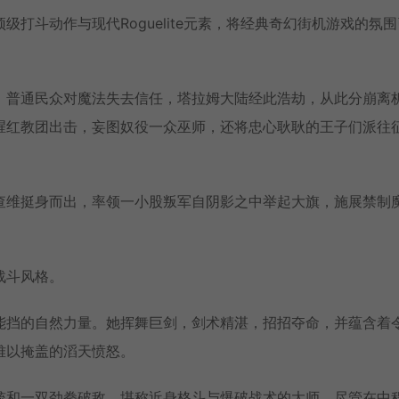
打斗动作与现代Roguelite元素，将经典奇幻街机游戏的氛
，普通民众对魔法失去信任，塔拉姆大陆经此浩劫，从此分崩离
腥红教团出击，妄图奴役一众巫师，还将忠心耿耿的王子们派往
查维挺身而出，率领一小股叛军自阴影之中举起大旗，施展禁制
战斗风格。
能挡的自然力量。她挥舞巨剑，剑术精湛，招招夺命，并蕴含着
难以掩盖的滔天愤怒。
铳和一双劲拳破敌，堪称近身格斗与爆破战术的大师。尽管在中