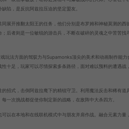
补缺陷，是反抗阿兹拉压迫的坚定盟友。
共同展开推翻太阳王的任务，他们分别是布罗姆和神秘莫测的西
命；后者则是一位敏锐的游击兵，不断在破碎的灵魂之中苦苦找
动作游戏玩法方面的驾驭力与Supamonks顶尖的美术和动画制作能力
战性十足，玩家可以尽情探索多条路径，面对难以预料的遭遇战
性的招式，击倒阿兹拉麾下的精锐守卫。利用魔法反击和稀有道
，每一次挑战都促使你制定新的战略，在敌阵中大杀四方。
也可以在本地和在线联机模式中与朋友并肩作战。融合元素力量