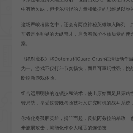
中有所欠缺，但卡尔强悍的力量和敏捷的思维足以弥
这场严峻考验之中，还会有两位神秘英雄加入阵列，
前者是巫师界的天纵奇才，肩负着保护本族后裔的使
案。
《绝对魔权》将Dotemu和Guard Crush在清版
为一。游戏不仅打斗节奏畅快，而且可重玩性强，挑
断刷新游戏体验。
组合运用明快的连锁技和法术，使出原始而足具策略
转局势，享受这套既考验技巧又讲究时机的战斗系统
你将化身孤胆英雄，揭竿而起，反抗阿兹拉的暴政，
步施展攻击，就能化作令人咂舌的连锁技！