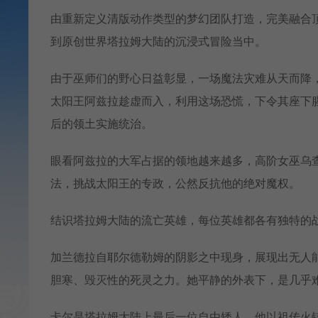
由重新定义清版动作类型的梦幻团队打造，完美融合顶级
到原创世界塔拉姆大陆的沉浸式冒险当中。
由于巫师们的野心日益彰显，一场魔法灾难从天而降
太阳王阿兹拉趁虚而入，利用这场恐慌，下令其座下
后的领土实施统治。
眼看阿兹拉的大军占据的领地越来越多，高阶女巫乌
法，挑战太阳王的专政，公然反抗他的绝对魔权。
结识塔拉姆大陆的流亡英雄，每位英雄都各有独特的
加兰德拉自耶尔德勒姆的阴影之中现身，展现出无人
胆寒、毁灭性的死灵之力。她平静的外表下，是几乎
卡尔是塔拉姆大陆上最后一位自由矮人。他以祖传火