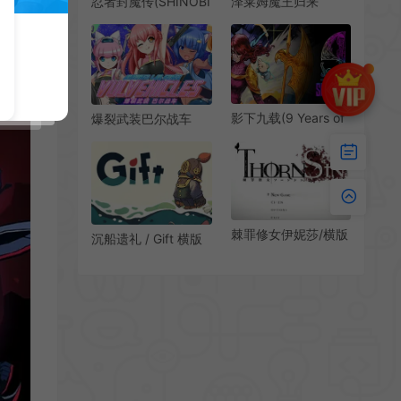
泽莱姆魔王归来
忍者封魔传(SHINOBI
(Zlime: Return Of
NON GRATA)简
Demon Lord)横版动
中|PC|ACT|复古横版
作肉鸽游戏|中文|攻
忍者动作游戏
略|视频|免费下载
影下九载(9 Years of
爆裂武装巴尔战车
Shadows)横向卷轴
(Armored Lab Force
类银河战士恶魔城游
VULVEHICLES)简中|
戏|下载
横版喜剧动作STG游
戏
棘罪修女伊妮莎/横版
沉船遗礼 / Gift 横版
卷轴动作游戏
动作冒险游戏
ThornSin 下载