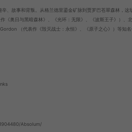
秘辛、故事和背叛。从格兰德里鎏金矿脉到贾罗巴苍翠森林，这
 （代表作《奥日与黑暗森林》、《光环：无限》、《波斯王子》）、
Gordon （代表作《毁灭战士：永恒》、《原子之心》）等知
nks
/1904480/Absolum/