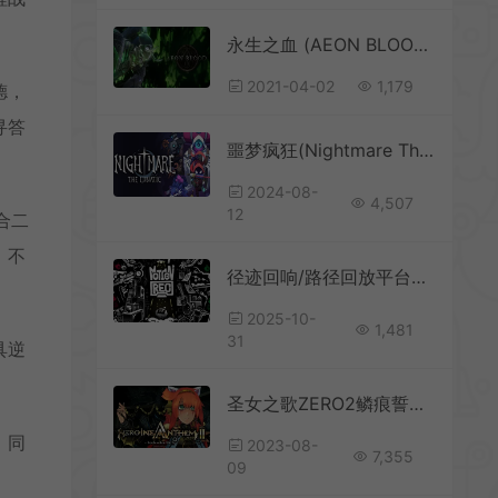
永生之血 (AEON BLOOD) 简中|PC|2D横版动作冒险游戏
2021-04-02
1,179
德，
寻答
噩梦疯狂(Nightmare The Lunatic)格挡动作肉鸽平台游戏|下载
2024-08-
4,507
12
合二
，不
径迹回响/路径回放平台解谜动作游戏 MotionRec 下载
2025-10-
1,481
31
具逆
圣女之歌ZERO2鳞痕誓约(Heroine Anthem Zero – Episode 2)简中|PC|2D横版动作冒险ARPG游戏
，同
2023-08-
7,355
09