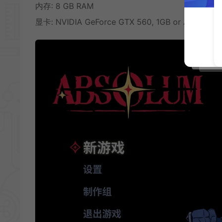
内存: 8 GB RAM
显卡: NVIDIA GeForce GTX 560, 1GB or AMD Rade