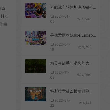
万能战车软体坦克(Gel-Tank)简中|PC|ACT|16位复古横版动作游戏
场奇
北村友
2024-01-
5,603
05
名作曲
寻找爱丽丝(Alice Escaped!)简中|PC|ACT|美少女2D动作冒险游戏
2023-04-
8,792
18
精灵弓箭手与消失的大树(Elf Archer and The Disappearing Giant Tree)2D像素横版射箭游戏|单机|中文|动作|免费下载
2024-11-
4,089
08
特斯拉学徒2/横版冒险解谜游戏 Teslagrad 2 下载
2023-04-
4,141
22