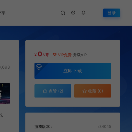
专享
登录
0
¥
V币
VIP免费
升级VIP
,693
立即下载
点赞 (
2
)
收藏 (0)
战
游戏版本：
r34045