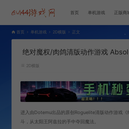
首页
单机游戏
正版商
首页
单机游戏
2D横版
正文
绝对魔权/肉鸽清版动作游戏 Absol
2D横版
进入由Dotemu出品的原创Roguelite清版动
斗，从太阳王阿兹拉的手中夺回魔法。