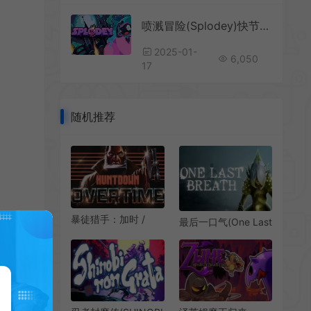
喷溅冒险(Splodey)快节奏横版动作游戏|下载
2025-01-
6,050
17
随机推荐
暴徒猎手：加时 /
最后一口气(One Last
HUNTDOWN
Breath)简
OVERTIME 横版动作
中|PC|AVG|横版冒险
射击游戏
逃脱解谜游戏