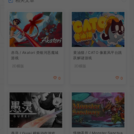
相关文章
赤鸟 / Akatori 类银河恶魔城
黄油猫 / CATO 像素风平台跳
游戏
跃解谜游戏
2D横版
2D横版
0
0
怪物圣所 / Monster Sanctua
愚灵 / Gurei 横板动作游戏