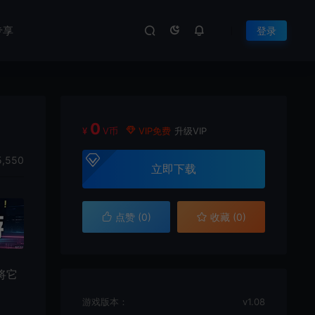
专享
登录
0
¥
V币
VIP免费
升级VIP
,550
立即下载
点赞 (
0
)
收藏 (0)
将它
游戏版本：
v1.08