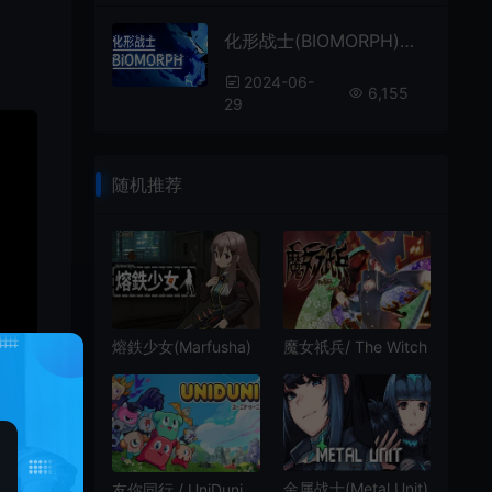
化形战士(BIOMORPH)魂系类银河恶魔城游戏|下载
2024-06-
6,155
29
随机推荐
熔鉄少女(Marfusha)
魔女祇兵/ The Witch
简中|PC|ACT|快节奏
of Luludidea 2D横向
横版像素射击游戏
卷轴动作游戏
金属战士(Metal Unit)
友你同行 / UniDuni