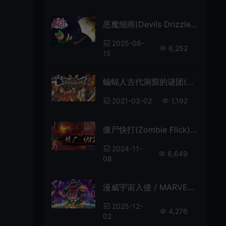
恶魔细雨(Devils Drizzle)2D平台动作冒险游戏|下载
2025-08-
6,252
15
蝙蝠人古代洞窟的谜团(Batbarian: Testament of the Primordials)简中|PC|像素风格恶魔城游戏
2021-03-02
1,192
僵尸快打(Zombie Flick)横版过关动作冒险游戏|单机|中文|ACT|免费下载
2024-11-
6,649
08
漫威宇宙入侵 / MARVEL Cosmic Invasion 清版闯关动作游戏
2025-12-
4,276
02