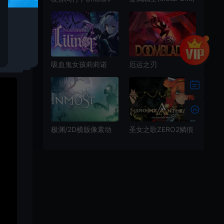
横版Roguelite动作平
轻松合作解谜平台冒
台游戏|下载
险游戏
厄运之刃
吸血鬼女孩莉莉诺
(DOOMBLADE)简
(Nosferatu Lilinor)简
中|PC|ACT|类银河恶
中|PC|ACT|复古关卡
魔城2D动作游戏
解谜动作游戏
极渊/2D横版像素动
圣女之歌ZERO2鳞痕
作冒险游戏 INMOST
誓约(ZERO 2)横版动
下载
作游戏|中文|攻略|视
频|免费下载