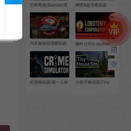
巴斯蒂德(Bastide)简
网吧&超市模拟器
中|PC|SIM|13世纪城
2024(Internet Cafe
市生活建设策略模拟
and Supermarket
游戏
Simulator 2024)简
中|PC|SIM|综合模拟
游戏
汽车旅馆经理模拟器
脑叶公司(Lobotomy
(Motel Manager
Corporation)简
Simulator)旅馆商店
中|PC|SIM|怪物管理
加油站经验游戏|单
模拟经营游戏
机|中文|SIM|免费下
载
小房子模拟器(Tiny
犯罪模拟器/第一人称
House Simulator)开
动作模拟游戏 Crime
放世界建筑游戏|单
Simulator 下载
机|中文|模拟|免费下
载