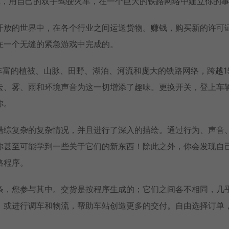
车模拟游戏，用自己的双手驾驶火车，在一个巨大的铁路网络中建立你的
开放的世界中，在各个行业之间运送货物。赚钱，购买新的许可
在一个无缝的紧急游戏中完成的。
丰富的植被、山脉、田野、湖泊、河流和庞大的铁路网络，跨越1
云、雾、雨和环境声音为这一切增添了趣味。更换开关，登上车
你。
错综复杂的复杂情况，并且进行了深入的描绘。通过行为、声音
你甚至可能学到一些关于它们的新东西！除此之外，你会发现自
路程序。
条，您参与其中。交货是按程序生成的；它们之间各不相同，几
，或进行调车和物流，帮助车站创造更多的交付。自由选择订单