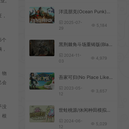
事业。
洋流朋克(Ocean Punk)像素风海洋生存模拟游戏|下载
证，
2025-07-
5,184
29
5个
黑荆棘角斗场重铸版(Blackthorn Arena: Reforged)角斗场经营游戏|单机|中文|模拟|免费下载
辆，
2024-11-
4,979
03
、物
吾家可归(No Place Like Home)简中|PC|SIM|轻松可爱模拟经营游戏
己会
2023-05-
3,657
12
乎没
世蛙桃源/休闲种田模拟游戏 KAMAERU A FROG REFUGE 下载
，根
2024-06-
5,029
12