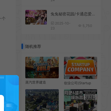
兔兔秘密花园/卡通恋爱模拟游戏 BUNNY GARDEN 下载
一个
2025-10-
5,750
23
随机推荐
蒸汽世界建造
创业公司(Startup
(SteamWorld Build)
Company)商业模拟
简中|PC|SIM|蒸汽朋
沙盒游戏|下载
克风模拟建造游戏