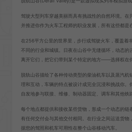
脱轨山谷(Derail Valley)是一款虚拟现实列
驾驶大型列车穿越美丽而具有挑战性的自然环境。在
并推进你作为火车工程师的职业发展，所有这些都是
在256平方公里的世界里，步行或驾驶火车，覆盖着
不同的行业和城镇。日夜在山谷中无缝循环，动态的
离开它们，把它们带到某个特定的地方——选择权在
脱轨山谷描绘了各种传动类型的柴油机车以及蒸汽机
理和互动，车辆的特点被设计成完全沉浸和挑战你。
自发地参与联接、维修、制动器固定、调车和其他铁
每个地点都提供和接收某些货物，形成一个动态的链
有任何交付会与其他交付相同。在行业之间运送货物
据您的驾照和机车可用性在整个山谷移动汽车。