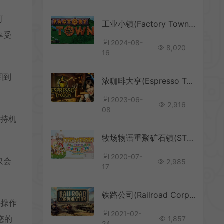
可
工业小镇(Factory Town)简中|PC|SIM|沙盒休闲模拟经营游戏
享受
2024-08-
8,020
16
图到
浓咖啡大亨(Espresso Tycoon)咖啡店模拟经营游戏|下载
2023-06-
2,916
08
支持机
牧场物语重聚矿石镇(STORY OF SEASONS Friends of Mineral Town)农场模拟RPG游戏|下载
2020-07-
仅会
2,985
17
铁路公司(Railroad Corporation)简中|PC|SIM|铁路公司模拟经营游戏
手操作
2021-02-
您的
1,857
24