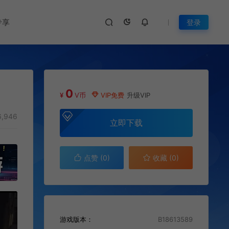
专享
登录
0
¥
V币
VIP免费
升级VIP
,946
立即下载
点赞 (
0
)
收藏 (0)
游戏版本：
B18613589