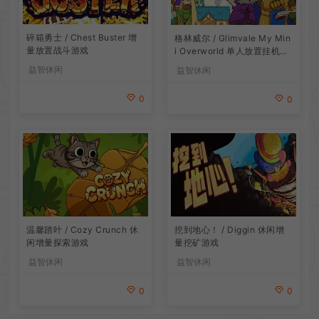
碎箱勇士 / Chest Buster 增
格林威尔 / Glimvale My Min
量放置战斗游戏
i Overworld 单人放置挂机城
市建造游戏
益智休闲
益智休闲
0
0
温馨踏叶 / Cozy Crunch 休
挖到地心！ / Diggin 休闲增
闲增量探索游戏
量挖矿游戏
益智休闲
益智休闲
0
0