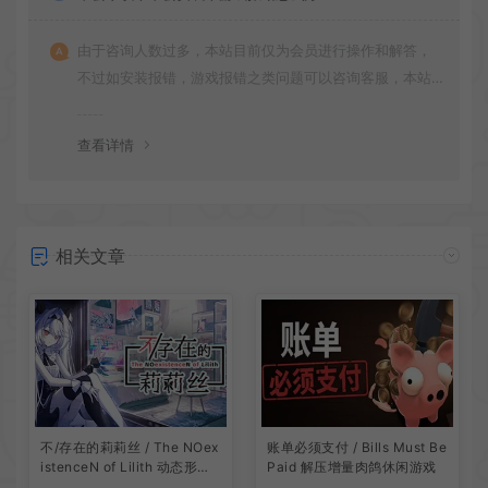
由于咨询人数过多，本站目前仅为会员进行操作和解答，
不过如安装报错，游戏报错之类问题可以咨询客服，本站
会竭诚为您服务。网盘下载之类问题请自行搜索学习！谢
谢！
查看详情
相关文章
账单必须支付 / Bills Must Be
不/存在的莉莉丝 / The NOex
Paid 解压增量肉鸽休闲游戏
istenceN of Lilith 动态形象
桌面互动游戏