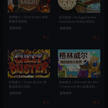
厨师骑士 / Chef Knight 休闲
蛋尽援绝 / An Eggstremely
增量养成游戏
Hard Game 休闲合作闯关游
戏
益智休闲
益智休闲
0
0
碎箱勇士 / Chest Buster 增
格林威尔 / Glimvale My Min
量放置战斗游戏
i Overworld 单人放置挂机城
市建造游戏
益智休闲
益智休闲
0
0