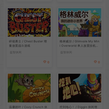
碎箱勇士 / Chest Buster 增
格林威尔 / Glimvale My Min
量放置战斗游戏
i Overworld 单人放置挂机城
市建造游戏
益智休闲
益智休闲
0
0
温馨踏叶 / Cozy Crunch 休
挖到地心！ / Diggin 休闲增