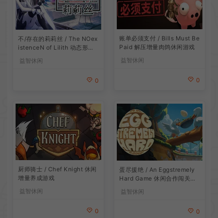
账单必须支付 / Bills Must Be
不/存在的莉莉丝 / The NOex
Paid 解压增量肉鸽休闲游戏
istenceN of Lilith 动态形象
桌面互动游戏
益智休闲
益智休闲
0
0
厨师骑士 / Chef Knight 休闲
蛋尽援绝 / An Eggstremely
增量养成游戏
Hard Game 休闲合作闯关游
戏
益智休闲
益智休闲
0
0