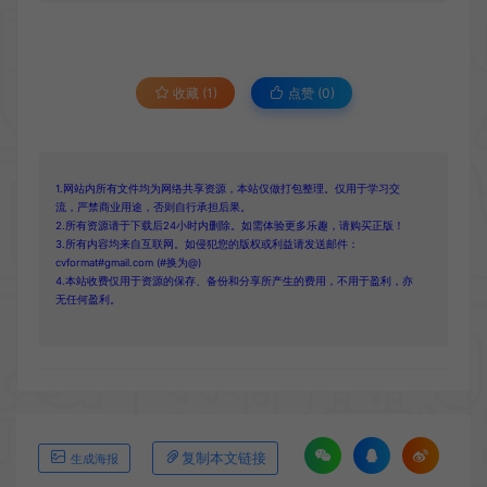
收藏 (1)
点赞 (
0
)
1.网站内所有文件均为网络共享资源，本站仅做打包整理。仅用于学习交
流，严禁商业用途，否则自行承担后果。
2.所有资源请于下载后24小时内删除。如需体验更多乐趣，请购买正版！
3.所有内容均来自互联网。如侵犯您的版权或利益请发送邮件：
cvformat#gmail.com (#换为@)
4.本站收费仅用于资源的保存、备份和分享所产生的费用，不用于盈利，亦
无任何盈利。
复制本文链接
生成海报