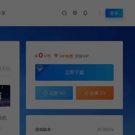
专享
登录
0
¥
V币
VIP免费
升级VIP
,632
立即下载
点赞 (
0
)
收藏 (0)
装机
生
游戏版本：
v0.7420a