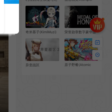
亡版 / DR LIVESEY
Elite 4)开放世界第三
ROM AND DEATH
人称射击游戏|下载
EDITION 第三人称抽
象射击游戏
奇米慕子(KimiMuzi)
荣誉勋章数字豪华版
奇幻闯关射击RPG游
(Medal of Honor)经
戏|下载
典第一人称射击游戏|
下载
原子野餐(Atomic
异变战区
Picnic)第三人称肉鸽
2(E.E.R.I.E2)二次元
射击游戏|下载
第一人称战术射击游
戏|下载