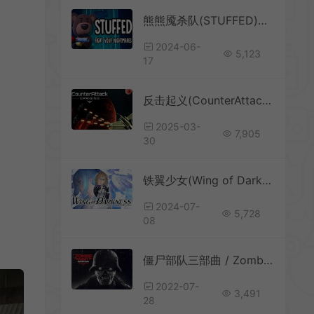
熊熊魇杀队(STUFFED)简中|PC|FPS|第一人称恐怖射击游戏
2024-06-
5,123
17
反击起义(CounterAttack: Uprising)横向卷轴太空射击游戏|下载
2025-03-
7,905
30
铁翼少女(Wing of Darkness)简中|PC|STG|空战动作射击游戏
2024-07-
5,728
08
僵尸部队三部曲 / Zombie Army Trilogy 恐怖僵尸射击游戏
2022-07-
3,491
28