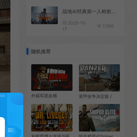
战地4/经典第一人称射击游戏 Battlefield 4 下载
2025-10-
7,396
17
随机推荐
外籍军团血桶
装甲纷争决定版 /
(Foreign Legion:
Panzer War
Buckets of Blood) 简
Definitive Edition 坦
中|PC|怀旧|卡通第三
克对战游戏
人称射击游戏
利维西博士浪漫与死
狙击精英4(Sniper