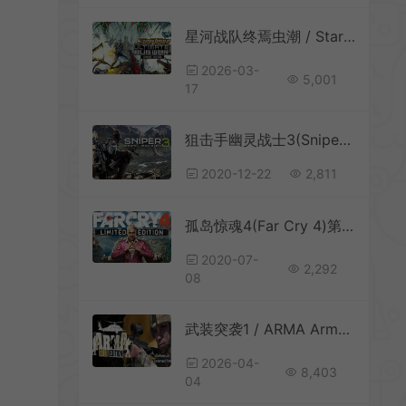
星河战队终焉虫潮 / Starship Troopers Ultimate Bug War 科幻射击游戏
2026-03-
5,001
17
狙击手幽灵战士3(Sniper Ghost Warrior3)简中|PC|修改器|存档|第一人称射击游戏
2020-12-22
2,811
孤岛惊魂4(Far Cry 4)第一人称动作射击游戏|下载
2020-07-
2,292
08
武装突袭1 / ARMA Armed Assault 第一人称战术军事射击游戏
2026-04-
8,403
04