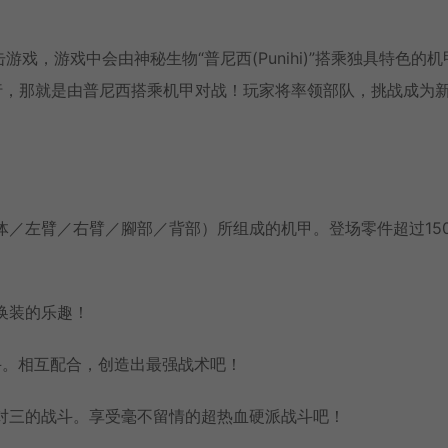
甲射击游戏，游戏中会由神秘生物“普尼西(Punihi)”搭乘独具特色的
行，那就是由普尼西搭乘机甲对战！玩家将率领部队，挑战成为
躯体／左臂／右臂／腳部／背部）所组成的机甲。登场零件超过15
换装的乐趣！
战斗。相互配合，创造出最强战术吧！
三对三的战斗。享受毫不留情的超热血硬派战斗吧！