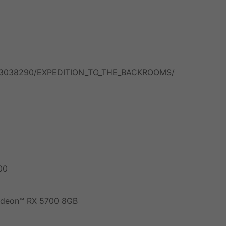
pp/3038290/EXPEDITION_TO_THE_BACKROOMS/
00
adeon™ RX 5700 8GB