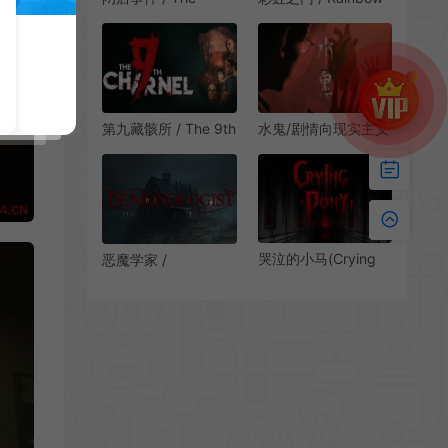
Closing Shift 日式恐
Gate 第一人称恐怖生
怖游戏
存游戏
第九藏骸所 / The 9th
水鬼/剧情向现实主义
Charnel 第一人称心
恐怖互动游戏
理生存恐怖游戏
LakeLady 下载
哭泣的小马(Crying
恶魔学家 /
Pony)横向卷轴恐怖
Demonologist 恐怖
冒险游戏|下载
探索解密游戏