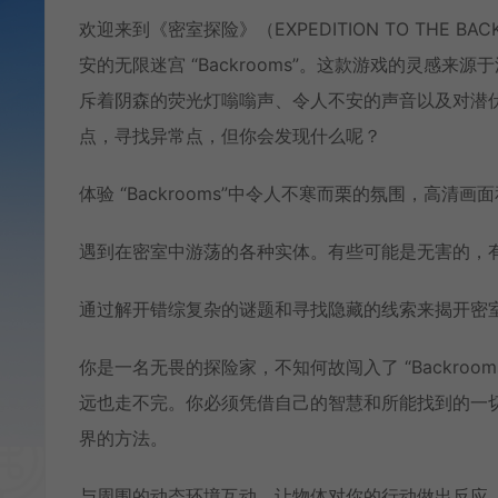
欢迎来到《密室探险》（EXPEDITION TO THE
安的无限迷宫 “Backrooms”。这款游戏的灵感
斥着阴森的荧光灯嗡嗡声、令人不安的声音以及对潜伏实
点，寻找异常点，但你会发现什么呢？
体验 “Backrooms”中令人不寒而栗的氛围，高清
遇到在密室中游荡的各种实体。有些可能是无害的，
通过解开错综复杂的谜题和寻找隐藏的线索来揭开密
你是一名无畏的探险家，不知何故闯入了 “Backro
远也走不完。你必须凭借自己的智慧和所能找到的一
界的方法。
与周围的动态环境互动，让物体对你的行动做出反应