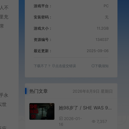
游戏平台：
PC
令人不
廊里充
安装密码：
无
常
游戏大小：
11.2GB
资源编号：
134037
最近更新：
2025-09-06
。
下载不了？
点击提交错误
下载须知
热门文章
2026年8月9日 星期日
似乎永
实世
她98岁了 / SHE WAS 98 第一人称心理恐怖游戏
2026-01-
7,357
16
反应