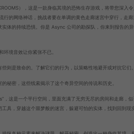
 BACKROOMS），这是一款身临其境的恐怖生存游戏，将带您深入
来源于流行的网络神话，挑战者要在单调的黄色走廊迷宫中穿行，走
体的持续恐惧。你是 Async 公司的勘探队，你来到报告的异
画面和环境音效让你紧张不已。
有些则是致命的。了解它们的行为，以策略性地避开或对抗它们
室的秘密，这些线索揭示了这个奇异空间的传说和历史。
oms”，这是一个平行空间，里面充满了无穷无尽的房间和走廊，
切工具，穿越这个噩梦般的迷宫，躲避可怕的实体，找到回到现
。操纵各种元素来解决谜题、解开秘密，创造出一种身临其境、