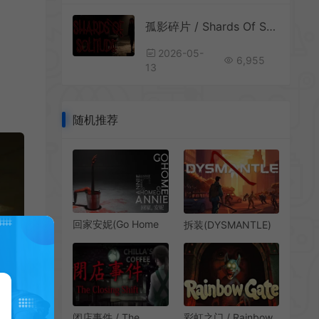
孤影碎片 / Shards Of Solitude 第一人称生存逃脱游戏
2026-05-
6,955
13
随机推荐
回家安妮(Go Home
拆装(DYSMANTLE)
Annie)怪诞心理恐怖
开放世界动作生存游
游戏|下载
戏|下载
闭店事件 / The
彩虹之门 / Rainbow