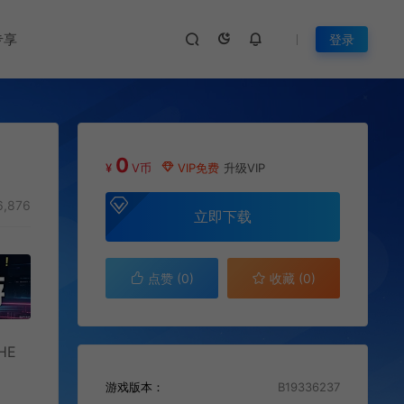
专享
登录
0
¥
V币
VIP免费
升级VIP
,876
立即下载
点赞 (
0
)
收藏 (0)
HE
游戏版本：
B19336237