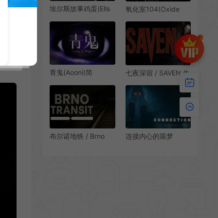
埃尔斯故事鸡蛋(Ells
氧化室104(Oxide
Tales: Egg)生存恐怖
Room 104)简
点击游戏|单机|中
中|PC|AVG|第一人称
文|SIM|免费下载
密室逃脱恐怖游戏
青鬼(Aooni)简
七夜深宿 / SAVEN 生
中|PC|AVG|复古恐怖
存探索恐怖游戏
解谜游戏
布尔诺地铁 / Brno
连接内心的噩梦
Transit 叙事心理恐怖
(Connection: The
游戏
Nightmare Within)惊
悚动作恐怖游戏|单
机|中文|动作|免费下
载