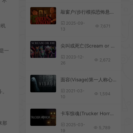
。不
敲窗户/步行模拟恐怖悬疑游戏 Knock On The Window 下载
2025-09-
街机
7,671
13
尖叫或死亡(Scream or Die)简中|PC|AVG|迷宫恐怖游戏
 是一
2023-12-
2,672
26
面容(Visage)第一人称心理恐怖游戏|下载
2021-03-
斗。
1,594
10
卡车惊魂(Trucker Horror)森林恐怖驾驶游戏|下载
来那
2025-03-
5,789
19