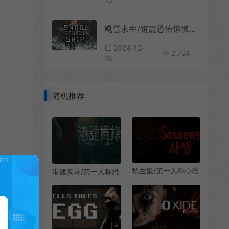
飚雪求生/短篇恐怖惊悚冒险游戏 Snowsquall Grip 下载
2024-12-
2,724
16
随机推荐
私生饭/第一人称心理
港诡实录/第一人称恐
恐怖游戏 Sasaeng
怖冒险游戏
下载
Paranormal HK 下载