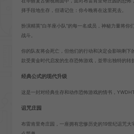
在华丽复古俯视画面中，面对布雷肯里奇庄园的恐怖
择手段地生存，但请记住：你今晚将在这里死去。
扮演精英“白羊座小队”的每一名成员，神秘力量将你
战斗。
你的队友将会死亡，但他们的行动和决定会影响剩下的人，增强或
款受黄金时代启发的生存恐怖游戏，並带出独特的转
经典公式的现代升级
这是一封对经典生存和动作恐怖游戏的情书，YWDH
诅咒庄园
布雷肯里奇庄园，一座拥有悲惨历史的19世纪诅咒
么简单。