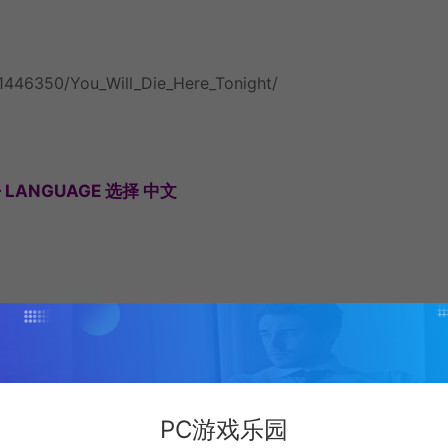
1446350/You_Will_Die_Here_Tonight/
— LANGUAGE 选择 中文
quivalent
PC游戏乐园