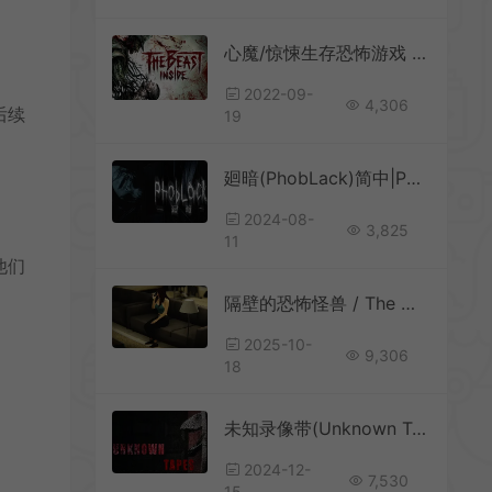
心魔/惊悚生存恐怖游戏 The Beast Inside 下载
2022-09-
4,306
后续
19
廻暗(PhobLack)简中|PC|AVG|第一人称恐怖探索游戏
2024-08-
3,825
11
他们
隔壁的恐怖怪兽 / The Wife Next Door 探索潜行动作游戏
2025-10-
9,306
18
未知录像带(Unknown Tapes)恐龙恐怖游戏|中文|攻略|视频|免费下载
2024-12-
7,530
15