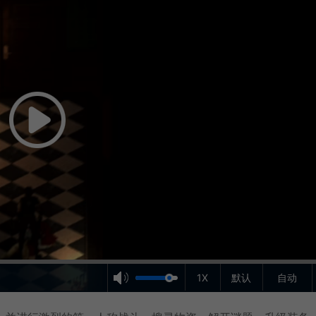
1X
默认
自动