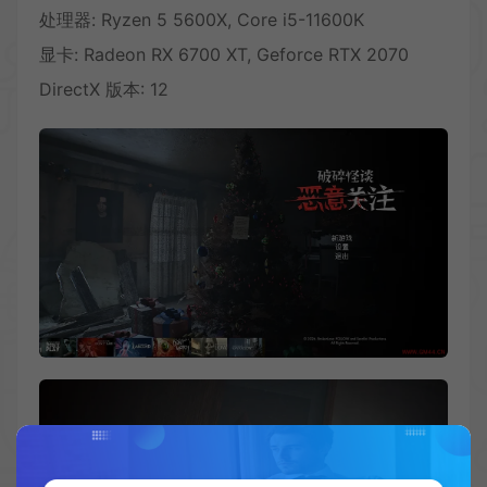
处理器: Ryzen 5 5600X, Core i5-11600K
显卡: Radeon RX 6700 XT, Geforce RTX 2070
DirectX 版本: 12