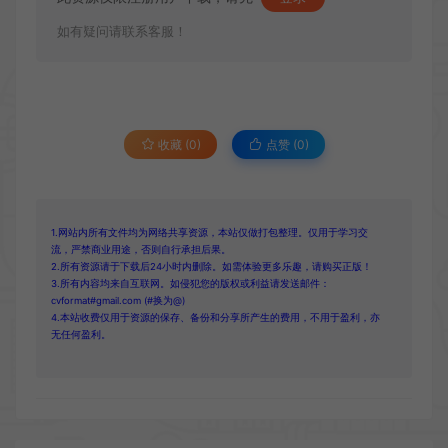
如有疑问请联系客服！
收藏 (0)
点赞 (
0
)
1.网站内所有文件均为网络共享资源，本站仅做打包整理。仅用于学习交
流，严禁商业用途，否则自行承担后果。
2.所有资源请于下载后24小时内删除。如需体验更多乐趣，请购买正版！
3.所有内容均来自互联网。如侵犯您的版权或利益请发送邮件：
cvformat#gmail.com (#换为@)
4.本站收费仅用于资源的保存、备份和分享所产生的费用，不用于盈利，亦
无任何盈利。