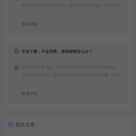
请勿多复制空格之类内容，密码绝对不会放错。如游戏已
更新多次版本，旧版本可能与新版密码不同，请下载最新
版安装即可。
查看详情
不会下载，不会安装，游戏报错怎么办？
由于咨询人数过多，本站目前仅为会员进行操作和解答，
不过如安装报错，游戏报错之类问题可以咨询客服，本站
会竭诚为您服务。网盘下载之类问题请自行搜索学习！谢
谢！
查看详情
相关文章