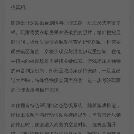
往真相。
谜题设计深度贴合剧情与心理主题，玩法形式丰富多
样。玩家需要在暗房里冲洗破损的照片，精准把控显
影时间，操作失误便会触发痛苦的记忆闪回；也需要
调整镜面角度，穿梭于现实与潜意识双重空间，在镜
中扭曲的校园场景里寻找关键线索。游戏还加入独特
的声音判定机制，部分区域必须保持安静，一旦发出
过大声响，特殊怪物便会闻声突袭，进一步考验玩家
的心理素质与操作把控。
本作拥有特色鲜明的动态恐惧系统，随着游戏推进，
怪物出现频率与行动强度会持续提升，当背景音乐骤
然停止时，便会进入高危的窒息时刻，危机全面升
级。同时剧情采用多分支抉择体系，玩家在关键节点