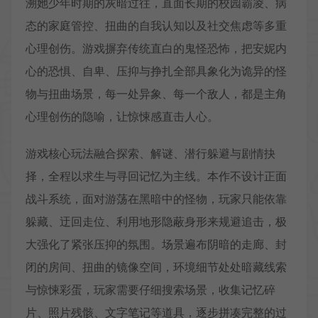
溯她少年时期的灰暗过往，直面长期的校园霸凌、病
态的家庭管控、扭曲的自我认知以及社交焦虑等多重
心理创伤。游戏摒弃传统直白的鬼怪恐怖，把安妮内
心的恐惧、自卑、压抑与挣扎全部具象化为诡异的怪
物与扭曲场景，每一处异象、每一个敌人，都是主角
心理创伤的隐喻，让惊悚感直击人心。
游戏核心玩法融合探索、解谜、潜行躲避与剧情抉
择，全程以求生与寻回记忆为主线。本作不设计正面
战斗系统，面对游荡在黑暗中的怪物，玩家只能依靠
躲藏、迂回走位、利用地形隐蔽身形来规避追击，极
大强化了紧张压抑的氛围。场景遍布阴暗的走廊、封
闭的房间、扭曲的镜像空间，环境细节处处暗藏线索
与惊悚彩蛋，玩家需要仔细搜索场景，收集记忆碎
片、照片残骸、文字笔记等道具，逐步拼凑完整的过