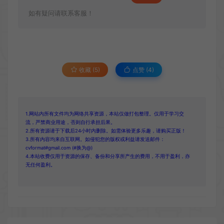
如有疑问请联系客服！
收藏 (5)
点赞 (
4
)
1.网站内所有文件均为网络共享资源，本站仅做打包整理。仅用于学习交
流，严禁商业用途，否则自行承担后果。
2.所有资源请于下载后24小时内删除。如需体验更多乐趣，请购买正版！
3.所有内容均来自互联网。如侵犯您的版权或利益请发送邮件：
cvformat#gmail.com (#换为@)
4.本站收费仅用于资源的保存、备份和分享所产生的费用，不用于盈利，亦
无任何盈利。