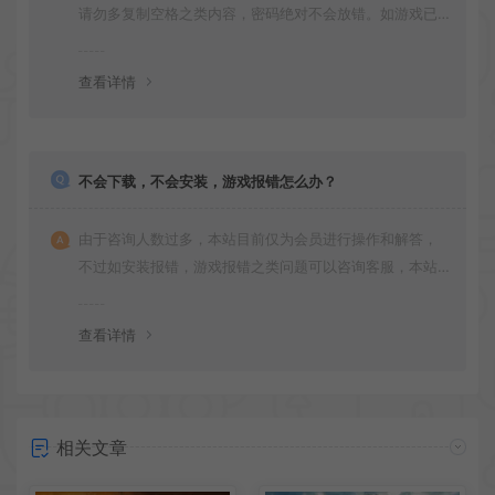
请勿多复制空格之类内容，密码绝对不会放错。如游戏已
更新多次版本，旧版本可能与新版密码不同，请下载最新
版安装即可。
查看详情
不会下载，不会安装，游戏报错怎么办？
由于咨询人数过多，本站目前仅为会员进行操作和解答，
不过如安装报错，游戏报错之类问题可以咨询客服，本站
会竭诚为您服务。网盘下载之类问题请自行搜索学习！谢
谢！
查看详情
相关文章