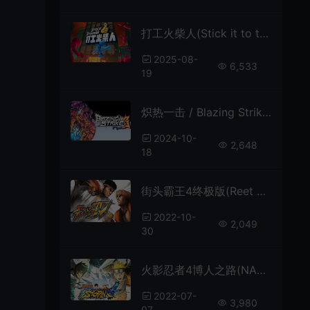
打工火柴人(Stick it to the Stickman)闯关物理格斗游戏|下载
2025-08-
6,533
19
炽热一击 / Blazing Strike 经典怀旧复古像素格斗游戏
2024-10-
2,648
18
街头霸王4终极版(Reet Fighter IV)简中|PC|FTG|经典动作格斗游戏
2022-10-
2,049
30
火影忍者4博人之路(NARUTO STORM 4:Road to Boruto)繁中|PC|修改器|存档|动作格斗游戏
2022-07-
3,980
07