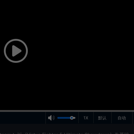
1X
默认
自动