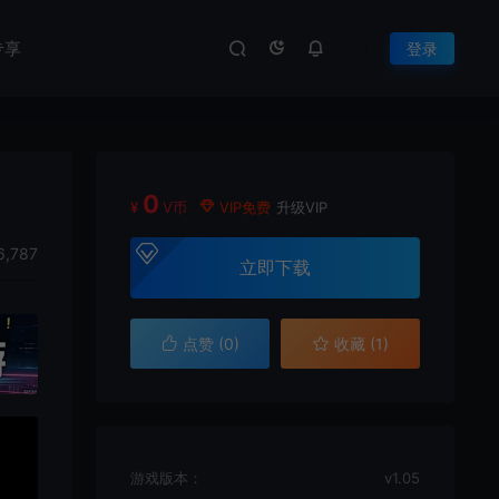
专享
登录
0
¥
V币
VIP免费
升级VIP
6,787
立即下载
点赞 (
0
)
收藏 (1)
游戏版本：
v1.05