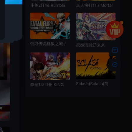
斗鱼2(The Rumble
真人快打11 / Mortal
Fish 2)卡通街机格斗
Kombat 11 动作格斗
游戏|单机|中文|v4.0|
游戏
免费下载
饿狼传说群狼之城 /
恋姬演武辽来来
FATAL FURY City of
(Koihime Enbu
the Wolves 人气动作
RyoRaiRai)美少女格
格斗游戏
斗游戏|下载
Sclash(Sclash)简
拳皇14(THE KING
中|PC|手柄|同
OF FIGHTERS XIV)
屏|FTG|2D武士格斗
简中|PC|修改器|拳皇
游戏
动作格斗游戏