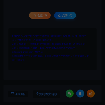
收藏 (2)
点赞 (
0
)
1.网站内所有文件均为网络共享资源，本站仅做打包整理。仅用于学习交
流，严禁商业用途，否则自行承担后果。
2.所有资源请于下载后24小时内删除。如需体验更多乐趣，请购买正版！
3.所有内容均来自互联网。如侵犯您的版权或利益请发送邮件：
cvformat#gmail.com (#换为@)
4.本站收费仅用于资源的保存、备份和分享所产生的费用，不用于盈利，亦
无任何盈利。
复制本文链接
生成海报