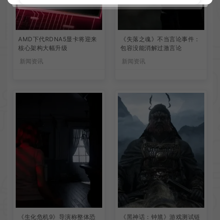
AMD下代RDNA5显卡将迎来
《失落之魂》不当言论事件：
核心架构大幅升级
包容没能消解过激言论
新闻资讯
新闻资讯
《生化危机9》导演称整体恐
《黑神话：钟馗》游戏测试链