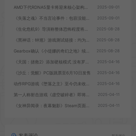
AMD下代RDNA5显卡将迎来核心架构大幅升级
2025-09-01
《失落之魂》不当言论事件：包容没能消解过激言论
2025-09-01
《生化危机9》导演称整体恐怖程度将进一步提升
2025-08-28
《黑神话：钟馗》游戏测试链接：均为骗子
2025-08-28
Gearbox确认《小缇娜的奇幻之地》续作正在开发中
2025-08-28
《天国：拯救2》添加硬核模式 没有罗盘和快速旅行
2025-04-16
《沙丘：觉醒》PC版跳票至6月10日发售
2025-04-16
动作RPG游戏《堕落之主》至今仍未收回成本
2025-04-16
第一人称射击游戏《虚空破碎者》即将多平台上线
2025-04-11
《女神异闻录：夜幕魅影》Steam页面上线
2025-04-11
发表评论
暂无评论