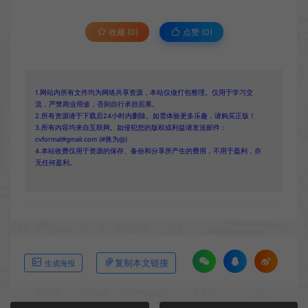
收藏 (0)
点赞 (
0
)
1.网站内所有文件均为网络共享资源，本站仅做打包整理。仅用于学习交
流，严禁商业用途，否则自行承担后果。
2.所有资源请于下载后24小时内删除。如需体验更多乐趣，请购买正版！
3.所有内容均来自互联网。如侵犯您的版权或利益请发送邮件：
cvformat#gmail.com (#换为@)
4.本站收费仅用于资源的保存、备份和分享所产生的费用，不用于盈利，亦
无任何盈利。
复制本文链接
生成海报