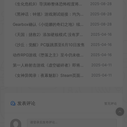
《生化危机9》导演称整体恐怖程度将进一步提升
2025-08-28
《黑神话：钟馗》游戏测试链接：均为骗子
2025-08-28
Gearbox确认《小缇娜的奇幻之地》续作正在开发中
2025-08-28
《天国：拯救2》添加硬核模式 没有罗盘和快速旅行
2025-04-16
《沙丘：觉醒》PC版跳票至6月10日发售
2025-04-16
动作RPG游戏《堕落之主》至今仍未收回成本
2025-04-16
第一人称射击游戏《虚空破碎者》即将多平台上线
2025-04-11
《女神异闻录：夜幕魅影》Steam页面上线
2025-04-11
发表评论
暂无评论