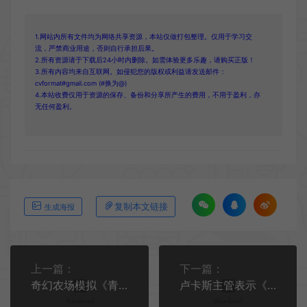
1.网站内所有文件均为网络共享资源，本站仅做打包整理。仅用于学习交
流，严禁商业用途，否则自行承担后果。
2.所有资源请于下载后24小时内删除。如需体验更多乐趣，请购买正版！
3.所有内容均来自互联网。如侵犯您的版权或利益请发送邮件：
cvformat#gmail.com (#换为@)
4.本站收费仅用于资源的保存、备份和分享所产生的费用，不用于盈利，亦
无任何盈利。
复制本文链接
生成海报
上一篇：
下一篇：
奇幻农场模拟《青岚物语》2025年推出抢先体验版
卢卡斯主管表示《夺宝奇兵》将推出《巨人之令》DLC