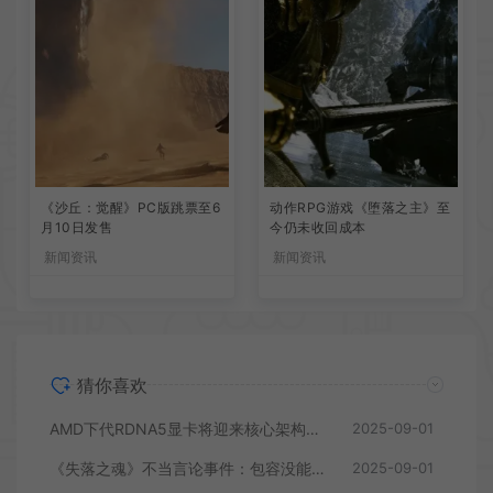
《沙丘：觉醒》PC版跳票至6
动作RPG游戏《堕落之主》至
月10日发售
今仍未收回成本
新闻资讯
新闻资讯
猜你喜欢
AMD下代RDNA5显卡将迎来核心架构大幅升级
2025-09-01
《失落之魂》不当言论事件：包容没能消解过激言论
2025-09-01