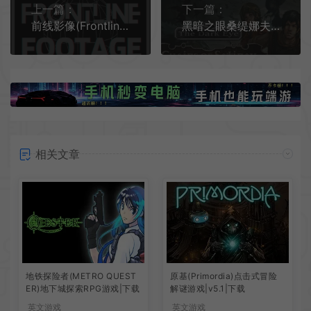
上一篇：
下一篇：
前线影像(Frontline Footage)战术第一人称射击游戏 v0.0.1
黑暗之眼桑缇娜夫的羁绊(The Dark Eye: Chains of Satinav)冒险解谜游戏 B16849480
相关文章
地铁探险者(METRO QUEST
原基(Primordia)点击式冒险
ER)地下城探索RPG游戏|下载
解谜游戏|v5.1|下载
英文游戏
英文游戏