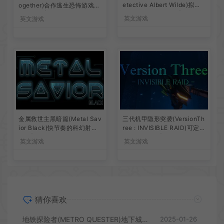
etective Albert Wilde)拟人
ogether)合作逃生恐怖游戏B1
化动物角色侦探游戏|下载
6268861|下载
英文游戏
英文游戏
金属救世主黑暗篇(Metal Sav
三代机甲隐形突袭(VersionTh
ior Black)快节奏的科幻射击
ree : INVISIBLE RAID)可定制
游戏|下载
机甲动作游戏|下载
英文游戏
英文游戏
猜你喜欢
地铁探险者(METRO QUESTER)地下城探索RPG游戏|下载
2025-01-26