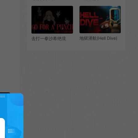
Putt)休闲体育模拟游
of COWBOYS)快节
戏|下载
奏俯视角射击游戏
地狱潜航(Hell Dive)
去打一拳沙希绝境
第一人称深海恐怖游
(Go For A Punch!
戏
Saki Sanobashi)黑暗
视觉小说冒险游戏