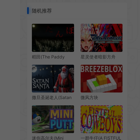
随机推荐
稻田(The Paddy
星灵使者暗影方舟
Field)步行模拟恐怖游
(Stralbringer
戏|下载
Shaded
Arkarium)2D弹幕科
幻动作射击游戏
撒旦圣诞老人(Satan
微风方块
Santa)第一人称恐怖
(Breezeblox)益智方
步行模拟游戏|下载
块休闲谜题游戏
迷你高尔夫(Mini
一群牛仔(A FISTFUL