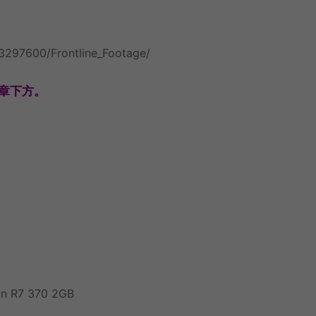
3297600/Frontline_Footage/
章下方。
n R7 370 2GB