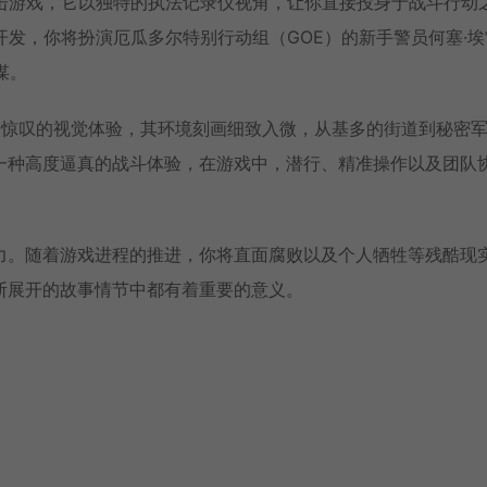
第一人称射击游戏，它以独特的执法记录仪视角，让你直接投身于战斗行动
ios）开发，你将扮演厄瓜多尔特别行动组（GOE）的新手警员何塞·
谋。
人惊叹的视觉体验，其环境刻画细致入微，从基多的街道到秘密
一种高度逼真的战斗体验，在游戏中，潜行、精准操作以及团队
力。随着游戏进程的推进，你将直面腐败以及个人牺牲等残酷现
断展开的故事情节中都有着重要的意义。