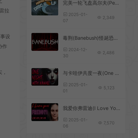
之
完美一轮飞盘高尔夫(Perfect Round Disc Golf)体育模拟游戏
埃雷拉
2025-01-
2,349
07
军事设
毒荆(Banebush)怪诞恐怖故事游戏
协作
2024-12-
2,486
30
实，
与卡哇伊共度一夜(One Night With Kawaii)恐怖生存逃脱游戏
2025-01-
5,123
01
我爱你弗雷迪(I Love You Freddy)幽默惊悚冒险游戏
2025-01-
7,570
06