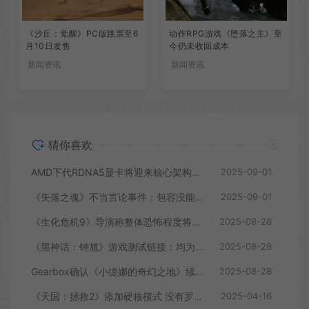
《沙丘：觉醒》PC版跳票至6
动作RPG游戏《堕落之主》至
月10日发售
今仍未收回成本
新闻资讯
新闻资讯
猜你喜欢
AMD下代RDNA5显卡将迎来核心架构大幅升级
2025-09-01
《失落之魂》不当言论事件：包容没能消解过激言论
2025-09-01
《生化危机9》导演称整体恐怖程度将进一步提升
2025-08-28
《黑神话：钟馗》游戏测试链接：均为骗子
2025-08-28
Gearbox确认《小缇娜的奇幻之地》续作正在开发中
2025-08-28
《天国：拯救2》添加硬核模式 没有罗盘和快速旅行
2025-04-16