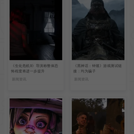
《生化危机9》导演称整体恐
《黑神话：钟馗》游戏测试链
怖程度将进一步提升
接：均为骗子
新闻资讯
新闻资讯