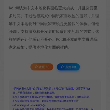
Ko.dll认为中文本地化将面临更大挑战，并且需要更
多时间。不过他很高兴中国玩家喜欢他的游戏，并理
解中文本地化对中国玩家来说是更愉快的体验。但他
强调，支持游戏和开发者时应该用更礼貌的方式，这
样的差评让他感到不开心。Ko.dll还邀请中文母语玩
家来帮忙，提供本地化方面的帮助。
收藏 (0)
点赞 (
0
)
1.网站内所有文件均为网络共享资源，本站仅做打包整理。仅用于学习交
流，严禁商业用途，否则自行承担后果。
2.所有资源请于下载后24小时内删除。如需体验更多乐趣，请购买正版！
3.所有内容均来自互联网。如侵犯您的版权或利益请发送邮件：
cvformat#gmail.com (#换为@)
4.本站收费仅用于资源的保存、备份和分享所产生的费用，不用于盈利，亦