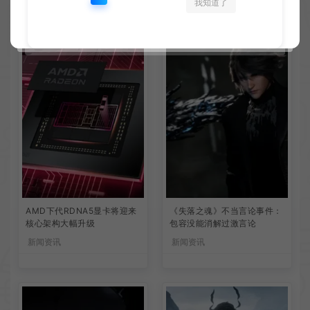
我知道了
相关文章
AMD下代RDNA5显卡将迎来
《失落之魂》不当言论事件：
核心架构大幅升级
包容没能消解过激言论
新闻资讯
新闻资讯