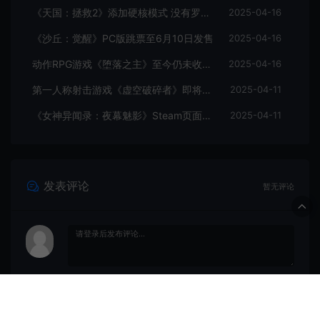
《天国：拯救2》添加硬核模式 没有罗盘和快速旅行
2025-04-16
《沙丘：觉醒》PC版跳票至6月10日发售
2025-04-16
动作RPG游戏《堕落之主》至今仍未收回成本
2025-04-16
第一人称射击游戏《虚空破碎者》即将多平台上线
2025-04-11
《女神异闻录：夜幕魅影》Steam页面上线
2025-04-11
发表评论
暂无评论
登录后评论