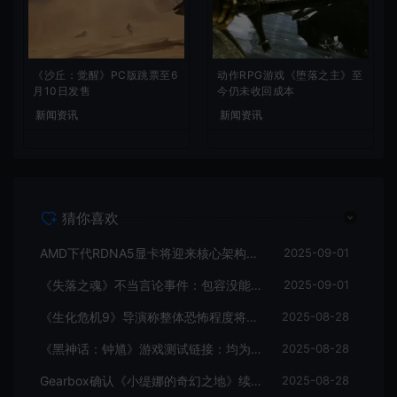
《沙丘：觉醒》PC版跳票至6
动作RPG游戏《堕落之主》至
月10日发售
今仍未收回成本
新闻资讯
新闻资讯
猜你喜欢
AMD下代RDNA5显卡将迎来核心架构大幅升级
2025-09-01
《失落之魂》不当言论事件：包容没能消解过激言论
2025-09-01
《生化危机9》导演称整体恐怖程度将进一步提升
2025-08-28
《黑神话：钟馗》游戏测试链接：均为骗子
2025-08-28
Gearbox确认《小缇娜的奇幻之地》续作正在开发中
2025-08-28