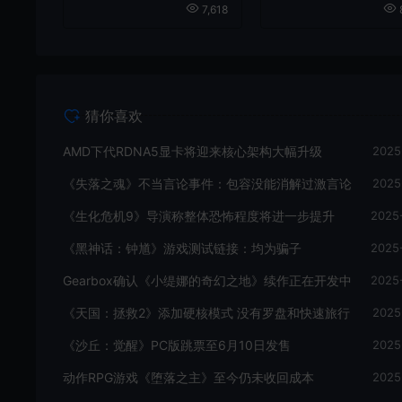
7,618
猜你喜欢
AMD下代RDNA5显卡将迎来核心架构大幅升级
2025
《失落之魂》不当言论事件：包容没能消解过激言论
2025
《生化危机9》导演称整体恐怖程度将进一步提升
2025
《黑神话：钟馗》游戏测试链接：均为骗子
2025
Gearbox确认《小缇娜的奇幻之地》续作正在开发中
2025
《天国：拯救2》添加硬核模式 没有罗盘和快速旅行
2025
《沙丘：觉醒》PC版跳票至6月10日发售
2025
动作RPG游戏《堕落之主》至今仍未收回成本
2025