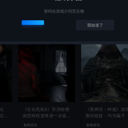
密码在游戏介绍页右侧
我知道了
论
《生化危机9》导演称整
《黑神话：钟馗》游
过
体恐怖程度将进一步提
测试链接：均为骗子
升
新闻资讯
新闻资讯