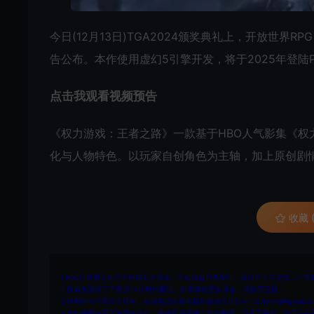
今日(12月13日)TGA2024颁奖典礼上，开放世界RPG《权
告公布。本作使用虚幻5引擎开发，将于2025年登陆
点击我观看视频预告
《权力游戏：王者之路》一款基于HBO人气影集《权
化与人物特色。以玩家自创角色为主轴，加上原创剧情
收藏 (
1.网站内所有文件均为网络共享资源，本站仅做打包整理。仅用于学习交流，严禁
2.所有资源请于下载后24小时内删除。如需体验更多乐趣，请购买正版！
3.所有内容均来自互联网。如侵犯您的版权或利益请发送邮件：cvformat#gmail.com
4.本站收费仅用于资源的保存、备份和分享所产生的费用，不用于盈利，亦无任何