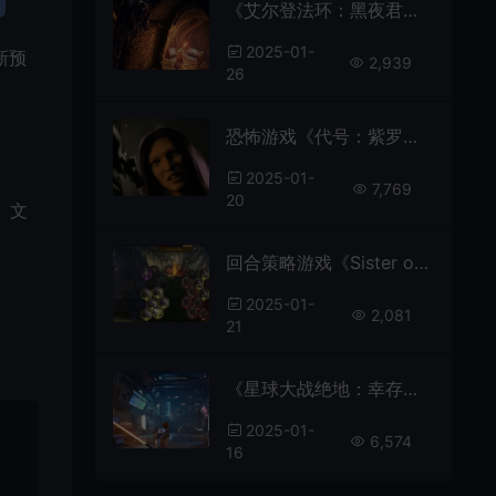
《艾尔登法环：黑夜君临》发布新视觉图
2025-01-
)新预
2,939
26
恐怖游戏《代号：紫罗兰 Code Violet 》因色情Mod不会登陆PC平台
2025-01-
7,769
20
、文
回合策略游戏《Sister of a Dragon》Steam页面上线
2025-01-
2,081
21
《星球大战绝地：幸存者》PS5 Pro更新 修复闪烁问题
2025-01-
6,574
16