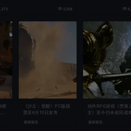
,373
2,558
6,
加硬
《沙丘：觉醒》PC版跳
动作RPG游戏《堕落
快速
票至6月10日发售
主》至今仍未收回成
新闻资讯
新闻资讯