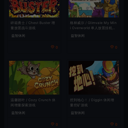
碎箱勇士 / Chest Buster 增
格林威尔 / Glimvale My Min
量放置战斗游戏
i Overworld 单人放置挂机城
市建造游戏
益智休闲
益智休闲
0
0
温馨踏叶 / Cozy Crunch 休
挖到地心！ / Diggin 休闲增
闲增量探索游戏
量挖矿游戏
益智休闲
益智休闲
0
0