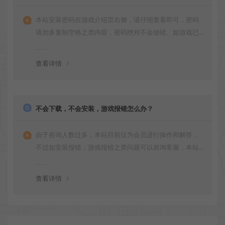
本站安装密码在游戏介绍页右侧，请仔细查看即可，密码
请勿多复制空格之类内容，密码绝对不会放错。如游戏已
更新多次版本，旧版本可能与新版密码不同，请下载最新
版安装即可。
查看详情
不会下载，不会安装，游戏报错怎么办？
由于咨询人数过多，本站目前仅为会员进行操作和解答，
不过如安装报错，游戏报错之类问题可以咨询客服，本站
会竭诚为您服务。网盘下载之类问题请自行搜索学习！谢
谢！
查看详情