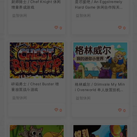
厨师骑士 / Chef Knight 休闲
蛋尽援绝 / An Eggstremely
增量养成游戏
Hard Game 休闲合作闯关游
戏
益智休闲
益智休闲
0
0
碎箱勇士 / Chest Buster 增
格林威尔 / Glimvale My Min
量放置战斗游戏
i Overworld 单人放置挂机城
市建造游戏
益智休闲
益智休闲
0
0