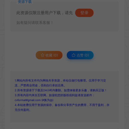
资源下载
此资源仅限注册用户下载，请先
登录
如有疑问请联系客服！
收藏 (0)
点赞 (
0
)
1.网站内所有文件均为网络共享资源，本站仅做打包整理。仅用于学习交
流，严禁商业用途，否则自行承担后果。
2.所有资源请于下载后24小时内删除。如需体验更多乐趣，请购买正版！
3.所有内容均来自互联网。如侵犯您的版权或利益请发送邮件：
cvformat#gmail.com (#换为@)
4.本站收费仅用于资源的保存、备份和分享所产生的费用，不用于盈利，亦
无任何盈利。