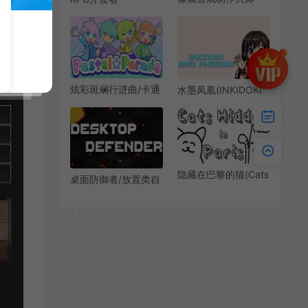
(Pixel Game Maker
Bakin(RPG
MV)2D游戏制作软件|
Developer Bakin)简
下载
中|PC|ETC|RPG游戏
开发工具
炫彩斑斓行进曲/卡通
水墨凤凰(INKIDOKI
休闲节奏游戏 Pastel
AND PHOENIX)简
Parade 下载
中|PC|PUZ|休闲图片
消除游戏
隐藏在巴黎的猫(Cats
桌面防御者/放置类自
Hidden in Paris)简
动战斗挂机游戏
中|PC|隐藏物品益智
Desktop Defender
休闲游戏
下载