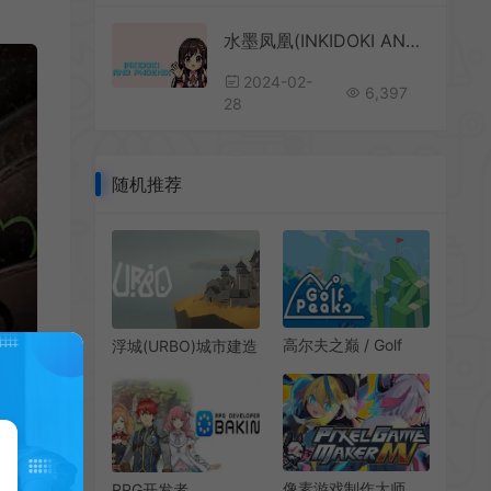
水墨凤凰(INKIDOKI AND PHOENIX)简中|PC|PUZ|休闲图片消除游戏
2024-02-
6,397
28
随机推荐
高尔夫之巅 / Golf
浮城(URBO)城市建造
Peaks) 高尔夫迷你益
益智游戏|下载
智游戏
像素游戏制作大师
RPG开发者