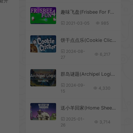
并避开
趣味飞盘(Frisbee For Fun)简中|PC|PUZ|益智休闲游戏
2021-03-05
985
饼干点点乐(Cookie Clicker)简中|PC|PUZ|放置型休闲点击游戏
2024-08-
6,217
27
群岛谜题(Archipel Logic Infinite)简中|PC|PUZ|休闲益智解谜游戏
2024-09-
4,330
15
送小羊回家(Home Sheep Home: Farmageddon Party Edition)休闲益智游戏|下载
2025-01-
3,714
26