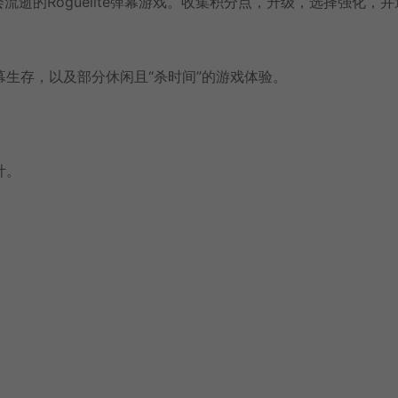
才会流逝的Roguelite弹幕游戏。收集积分点，升级，选择强化，
生存，以及部分休闲且“杀时间”的游戏体验。
计。