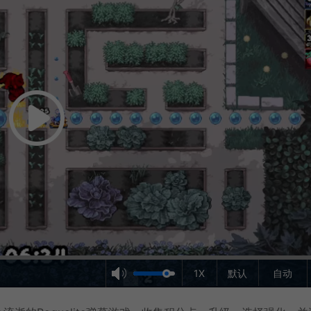
1X
默认
自动