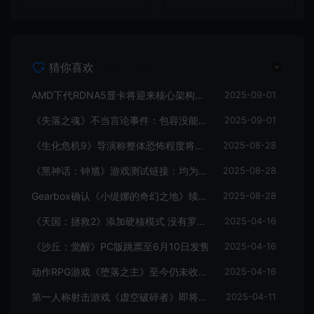
猜你喜欢
AMD下代RDNA5显卡将迎来核心架构大幅升级
2025-09-01
《失落之魂》不当言论事件：包容没能消解过激言论
2025-09-01
《生化危机9》导演称整体恐怖程度将进一步提升
2025-08-28
《黑神话：钟馗》游戏测试链接：均为骗子
2025-08-28
Gearbox确认《小缇娜的奇幻之地》续作正在开发中
2025-08-28
《天国：拯救2》添加硬核模式 没有罗盘和快速旅行
2025-04-16
《沙丘：觉醒》PC版跳票至6月10日发售
2025-04-16
动作RPG游戏《堕落之主》至今仍未收回成本
2025-04-16
第一人称射击游戏《虚空破碎者》即将多平台上线
2025-04-11