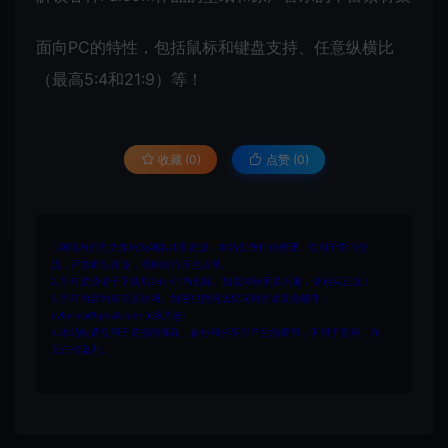
面向PC的特性，包括鼠标和键盘支持、任意纵横比
（最高5:4和21:9）等！
收藏 (0)
点赞 (
0
)
1.网站内所有文件均为网络共享资源，本站仅做打包整理。仅用于学习交
流，严禁商业用途，否则自行承担后果。
2.所有资源请于下载后24小时内删除。如需体验更多乐趣，请购买正版！
3.所有内容均来自互联网。如侵犯您的版权或利益请发送邮件：
cvformat#gmail.com (#换为@)
4.本站收费仅用于资源的保存、备份和分享所产生的费用，不用于盈利，亦
无任何盈利。