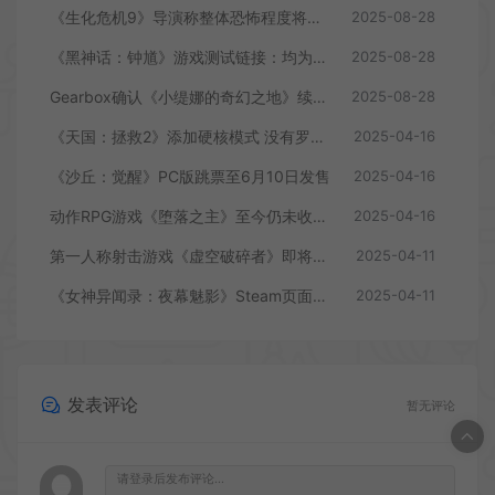
《生化危机9》导演称整体恐怖程度将进一步提升
2025-08-28
《黑神话：钟馗》游戏测试链接：均为骗子
2025-08-28
Gearbox确认《小缇娜的奇幻之地》续作正在开发中
2025-08-28
《天国：拯救2》添加硬核模式 没有罗盘和快速旅行
2025-04-16
《沙丘：觉醒》PC版跳票至6月10日发售
2025-04-16
动作RPG游戏《堕落之主》至今仍未收回成本
2025-04-16
第一人称射击游戏《虚空破碎者》即将多平台上线
2025-04-11
《女神异闻录：夜幕魅影》Steam页面上线
2025-04-11
发表评论
暂无评论