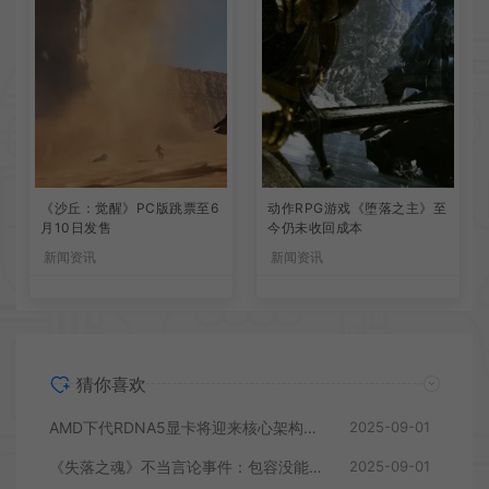
《沙丘：觉醒》PC版跳票至6
动作RPG游戏《堕落之主》至
月10日发售
今仍未收回成本
新闻资讯
新闻资讯
猜你喜欢
AMD下代RDNA5显卡将迎来核心架构大幅升级
2025-09-01
《失落之魂》不当言论事件：包容没能消解过激言论
2025-09-01