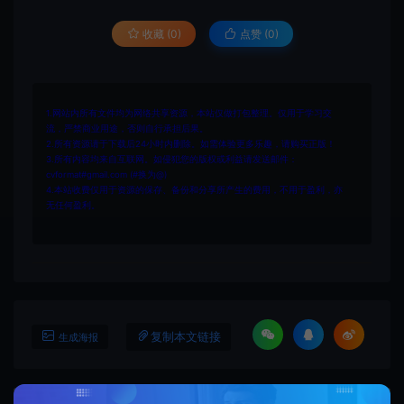
收藏 (0)
点赞 (
0
)
1.网站内所有文件均为网络共享资源，本站仅做打包整理。仅用于学习交
流，严禁商业用途，否则自行承担后果。
2.所有资源请于下载后24小时内删除。如需体验更多乐趣，请购买正版！
3.所有内容均来自互联网。如侵犯您的版权或利益请发送邮件：
cvformat#gmail.com (#换为@)
4.本站收费仅用于资源的保存、备份和分享所产生的费用，不用于盈利，亦
无任何盈利。
复制本文链接
生成海报