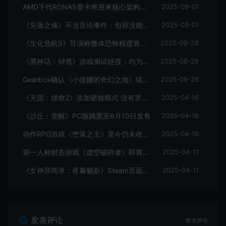
AMD下代RDNA5显卡将迎来核心架构大幅升级
2025-09-01
《失落之魂》不当言论事件：包容没能消解过激言论
2025-09-01
《生化危机9》导演称整体恐怖程度将进一步提升
2025-08-28
《黑神话：钟馗》游戏测试链接：均为骗子
2025-08-28
Gearbox确认《小缇娜的奇幻之地》续作正在开发中
2025-08-28
《天国：拯救2》添加硬核模式 没有罗盘和快速旅行
2025-04-16
《沙丘：觉醒》PC版跳票至6月10日发售
2025-04-16
动作RPG游戏《堕落之主》至今仍未收回成本
2025-04-16
第一人称射击游戏《虚空破碎者》即将多平台上线
2025-04-11
《女神异闻录：夜幕魅影》Steam页面上线
2025-04-11
发表评论
暂无评论