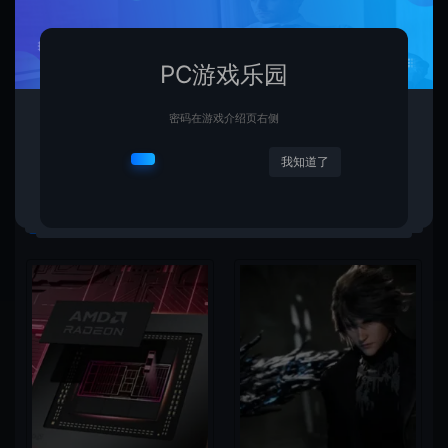
上一篇：
下一篇：
派对大逃杀游戏《封印：找点乐子》已免费推出 获特别好评
小岛秀夫庆祝《死亡搁浅》小岛工作室成立9周年
PC游戏乐园
密码在游戏介绍页右侧
我知道了
相关文章