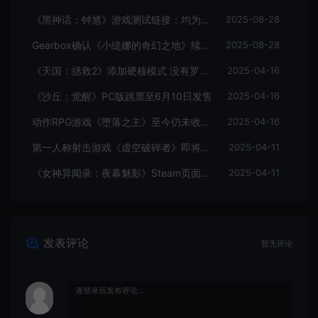
《黑神话：钟馗》游戏测试链接：均为骗子
2025-08-28
Gearbox确认《小缇娜的奇幻之地》续作正在开发中
2025-08-28
《天国：拯救2》添加硬核模式 没有罗盘和快速旅行
2025-04-16
《沙丘：觉醒》PC版跳票至6月10日发售
2025-04-16
动作RPG游戏《堕落之主》至今仍未收回成本
2025-04-16
第一人称射击游戏《虚空破碎者》即将多平台上线
2025-04-11
《女神异闻录：夜幕魅影》Steam页面上线
2025-04-11
发表评论
暂无评论