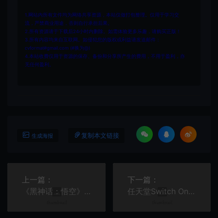
1.网站内所有文件均为网络共享资源，本站仅做打包整理。仅用于学习交
流，严禁商业用途，否则自行承担后果。
2.所有资源请于下载后24小时内删除。如需体验更多乐趣，请购买正版！
3.所有内容均来自互联网。如侵犯您的版权或利益请发送邮件：
cvformat#gmail.com (#换为@)
4.本站收费仅用于资源的保存、备份和分享所产生的费用，不用于盈利，亦
无任何盈利。
复制本文链接
生成海报
上一篇：
下一篇：
《黑神话：悟空》加入了“挑战”和“行旅图”功能并修复BUG
任天堂Switch Online服务2024年新增游戏数量超过往年