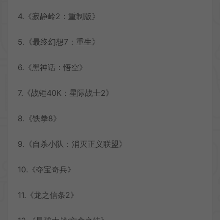
4.《寂静岭2：重制版》
5.《最终幻想7：重生》
6.《黑神话：悟空》
7.《战锤40K：星际战士2》
8.《铁拳8》
9.《自杀小队：消灭正义联盟》
10.《夺宝奇兵》
11.《龙之信条2》