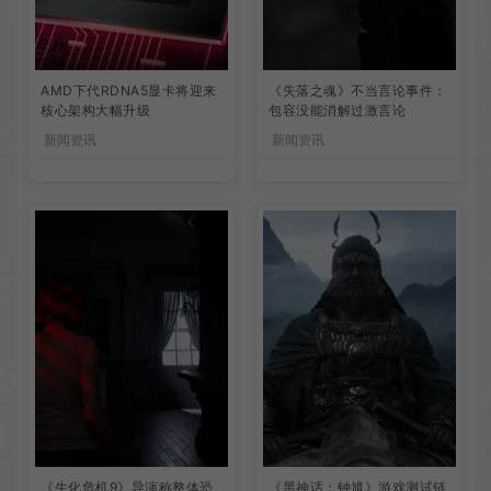
AMD下代RDNA5显卡将迎来
《失落之魂》不当言论事件：
核心架构大幅升级
包容没能消解过激言论
新闻资讯
新闻资讯
《生化危机9》导演称整体恐
《黑神话：钟馗》游戏测试链