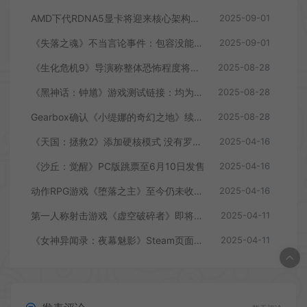
AMD下代RDNA5显卡将迎来核心架构大幅升级
2025-09-01
《失落之魂》不当言论事件：包容没能消解过激言论
2025-09-01
《生化危机9》导演称整体恐怖程度将进一步提升
2025-08-28
《黑神话：钟馗》游戏测试链接：均为骗子
2025-08-28
Gearbox确认《小缇娜的奇幻之地》续作正在开发中
2025-08-28
《天国：拯救2》添加硬核模式 没有罗盘和快速旅行
2025-04-16
《沙丘：觉醒》PC版跳票至6月10日发售
2025-04-16
动作RPG游戏《堕落之主》至今仍未收回成本
2025-04-16
第一人称射击游戏《虚空破碎者》即将多平台上线
2025-04-11
《女神异闻录：夜幕魅影》Steam页面上线
2025-04-11