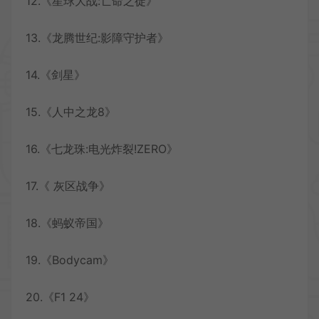
12.《星球大战:亡命之徒》
13.《龙腾世纪:影障守护者》
14.《剑星》
15.《人中之龙8》
16.《七龙珠:电光炸裂!ZERO》
17.《 灰区战争》
18.《蚂蚁帝国》
19.《Bodycam》
20.《F1 24》