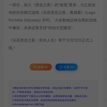
一部分，加入《堡垒之夜》的“发现”菜单，与之前发
布的生存模式游戏《乐高堡垒之夜：奥德赛》(Lego
Fortnite Odyssey) 并列。 大多数物品将在两款游戏
中兼容，未来还将支持“特别大型建筑”。
《乐高堡垒之夜：积木人生》将于12月12日正式上
线！
收藏 (0)
点赞 (
0
)
1.网站内所有文件均为网络共享资源，本站仅做打包整理。仅用于学习交
流，严禁商业用途，否则自行承担后果。
2.所有资源请于下载后24小时内删除。如需体验更多乐趣，请购买正版！
3.所有内容均来自互联网。如侵犯您的版权或利益请发送邮件：
cvformat#gmail.com (#换为@)