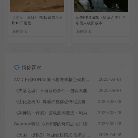
《沙丘：觉醒》PC版跳票至6
动作RPG游戏《堕落之主》至
月10日发售
今仍未收回成本
新闻资讯
新闻资讯
猜你喜欢
AMD下代RDNA5显卡将迎来核心架构大幅升级
2025-09-01
《失落之魂》不当言论事件：包容没能消解过激言论
2025-09-01
《生化危机9》导演称整体恐怖程度将进一步提升
2025-08-28
《黑神话：钟馗》游戏测试链接：均为骗子
2025-08-28
Gearbox确认《小缇娜的奇幻之地》续作正在开发中
2025-08-28
《天国：拯救2》添加硬核模式 没有罗盘和快速旅行
2025-04-16