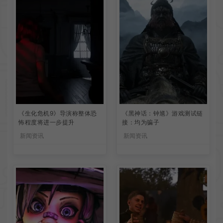
《生化危机9》导演称整体恐
《黑神话：钟馗》游戏测试链
怖程度将进一步提升
接：均为骗子
新闻资讯
新闻资讯