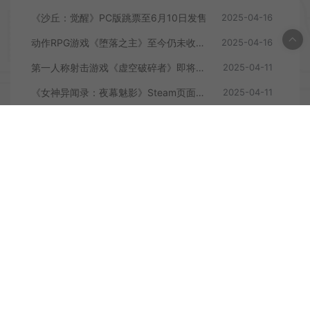
《沙丘：觉醒》PC版跳票至6月10日发售
2025-04-16
动作RPG游戏《堕落之主》至今仍未收回成本
2025-04-16
第一人称射击游戏《虚空破碎者》即将多平台上线
2025-04-11
《女神异闻录：夜幕魅影》Steam页面上线
2025-04-11
发表评论
暂无评论
登录后评论