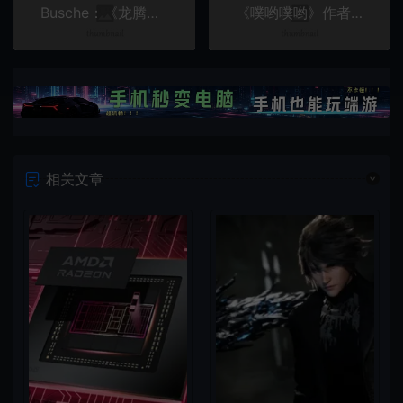
Busche：《龙腾世纪4》有差评 但没想到如此糟糕
《噗哟噗哟》作者谈游戏开发 游戏的乐趣由规则决定
相关文章