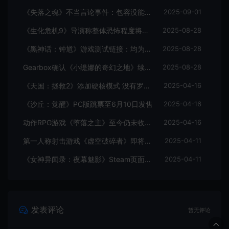
《失落之魂》不当言论事件：包容没能消解过激言论
2025-09-01
《生化危机9》导演称整体恐怖程度将进一步提升
2025-08-28
《黑神话：钟馗》游戏测试链接：均为骗子
2025-08-28
Gearbox确认《小缇娜的奇幻之地》续作正在开发中
2025-08-28
《天国：拯救2》添加硬核模式 没有罗盘和快速旅行
2025-04-16
《沙丘：觉醒》PC版跳票至6月10日发售
2025-04-16
动作RPG游戏《堕落之主》至今仍未收回成本
2025-04-16
第一人称射击游戏《虚空破碎者》即将多平台上线
2025-04-11
《女神异闻录：夜幕魅影》Steam页面上线
2025-04-11
发表评论
暂无评论