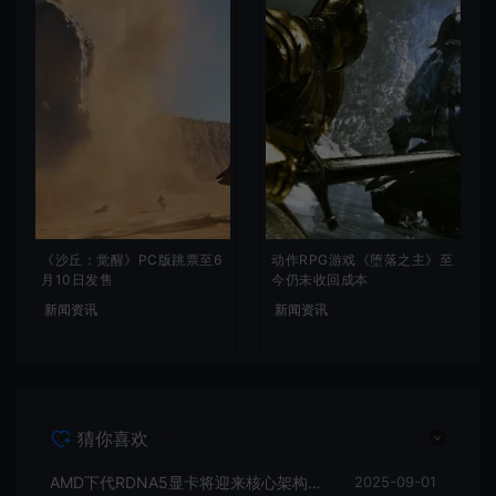
《沙丘：觉醒》PC版跳票至6
动作RPG游戏《堕落之主》至
月10日发售
今仍未收回成本
新闻资讯
新闻资讯
猜你喜欢
AMD下代RDNA5显卡将迎来核心架构大幅升级
2025-09-01