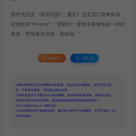
而作为负责《最终幻想7：重生》总监滨口直树则肯
定地告诉“Inverse”：“爱丽丝一直扮演着像姐姐一样的
角色，带领着克劳德，鼓励他。”
收藏 (0)
点赞 (
0
)
1.网站内所有文件均为网络共享资源，本站仅做打包整理。仅用于学习交
流，严禁商业用途，否则自行承担后果。
2.所有资源请于下载后24小时内删除。如需体验更多乐趣，请购买正版！
3.所有内容均来自互联网。如侵犯您的版权或利益请发送邮件：
cvformat#gmail.com (#换为@)
4.本站收费仅用于资源的保存、备份和分享所产生的费用，不用于盈利，亦
无任何盈利。