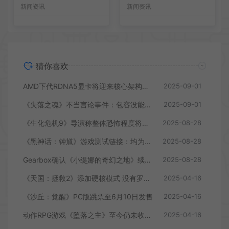
新闻资讯
新闻资讯
猜你喜欢
AMD下代RDNA5显卡将迎来核心架构大幅升级
2025-09-01
《失落之魂》不当言论事件：包容没能消解过激言论
2025-09-01
《生化危机9》导演称整体恐怖程度将进一步提升
2025-08-28
《黑神话：钟馗》游戏测试链接：均为骗子
2025-08-28
Gearbox确认《小缇娜的奇幻之地》续作正在开发中
2025-08-28
《天国：拯救2》添加硬核模式 没有罗盘和快速旅行
2025-04-16
《沙丘：觉醒》PC版跳票至6月10日发售
2025-04-16
动作RPG游戏《堕落之主》至今仍未收回成本
2025-04-16