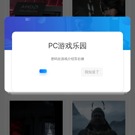
PC游戏乐园
密码在游戏介绍页右侧
AMD下代RDNA5显卡将迎来
《失落之魂》不当言论事件：
我知道了
核心架构大幅升级
包容没能消解过激言论
新闻资讯
新闻资讯