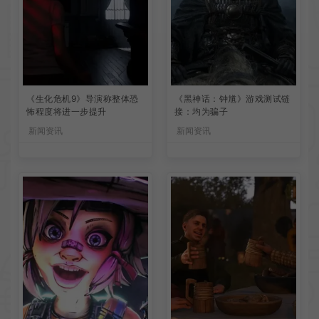
《生化危机9》导演称整体恐
《黑神话：钟馗》游戏测试链
怖程度将进一步提升
接：均为骗子
新闻资讯
新闻资讯