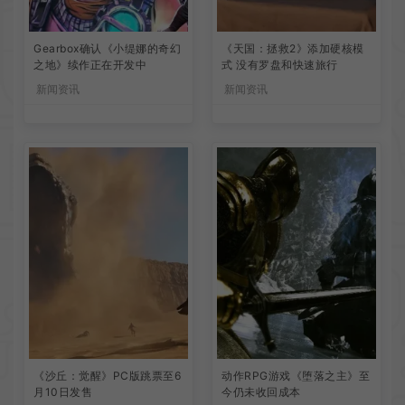
Gearbox确认《小缇娜的奇幻
《天国：拯救2》添加硬核模
之地》续作正在开发中
式 没有罗盘和快速旅行
新闻资讯
新闻资讯
《沙丘：觉醒》PC版跳票至6
动作RPG游戏《堕落之主》至
月10日发售
今仍未收回成本