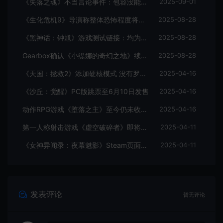
《失落之魂》不当言论事件：包容没能消解过激言论
2025-09-01
《生化危机9》导演称整体恐怖程度将进一步提升
2025-08-28
《黑神话：钟馗》游戏测试链接：均为骗子
2025-08-28
Gearbox确认《小缇娜的奇幻之地》续作正在开发中
2025-08-28
《天国：拯救2》添加硬核模式 没有罗盘和快速旅行
2025-04-16
《沙丘：觉醒》PC版跳票至6月10日发售
2025-04-16
动作RPG游戏《堕落之主》至今仍未收回成本
2025-04-16
第一人称射击游戏《虚空破碎者》即将多平台上线
2025-04-11
《女神异闻录：夜幕魅影》Steam页面上线
2025-04-11
发表评论
暂无评论