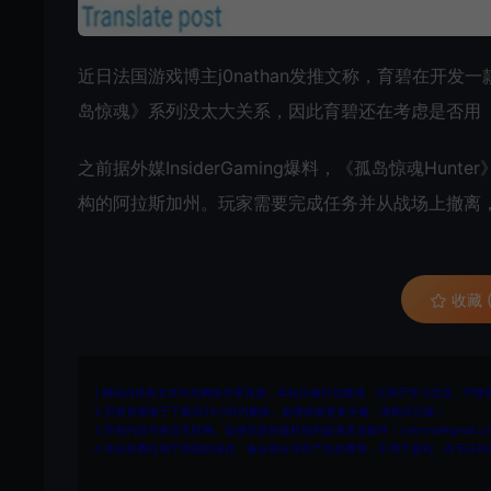
近日法国游戏博主j0nathan发推文称，育碧在开发一
岛惊魂》系列没太大关系，因此育碧还在考虑是否用《
之前据外媒InsiderGaming爆料，《孤岛惊魂H
构的阿拉斯加州。玩家需要完成任务并从战场上撤离
收藏 (
1.网站内所有文件均为网络共享资源，本站仅做打包整理。仅用于学习交流，严禁
2.所有资源请于下载后24小时内删除。如需体验更多乐趣，请购买正版！
3.所有内容均来自互联网。如侵犯您的版权或利益请发送邮件：cvformat#gmail.com
4.本站收费仅用于资源的保存、备份和分享所产生的费用，不用于盈利，亦无任何