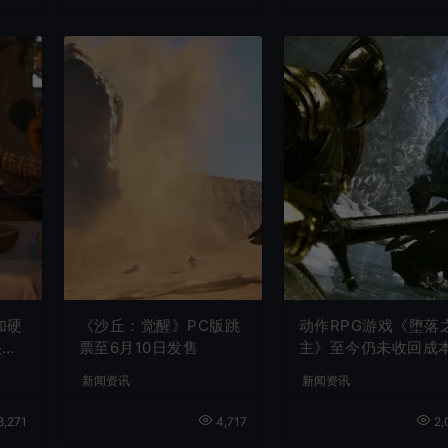
加硬
《沙丘：觉醒》PC版跳
动作RPG游戏《堕落
快速
票至6月10日发售
主》至今仍未收回成
新闻资讯
新闻资讯
8,271
4,717
2,