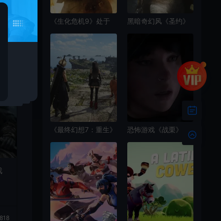
《生化危机9》处于
黑暗奇幻风《圣约》
开发的高级阶段
细节 灵感来自多款游
戏
《最终幻想7：重生》
恐怖游戏《战栗》视
开启预购 享折扣7折
频预告 画面非常漂亮
戏
818