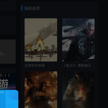
随机推荐
索尼谈《星鸣特攻》这游戏不错 但未能得到足够多玩家认可
忍者动作游戏
《鬼泣3》重制版正
《SHINOBI 反攻的斩
在开发中
击》Steam页面上线