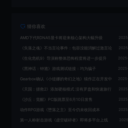
猜你喜欢
AMD下代RDNA5显卡将迎来核心架构大幅升级
2025
《失落之魂》不当言论事件：包容没能消解过激言论
2025
《生化危机9》导演称整体恐怖程度将进一步提升
2025
《黑神话：钟馗》游戏测试链接：均为骗子
2025
Gearbox确认《小缇娜的奇幻之地》续作正在开发中
2025
《天国：拯救2》添加硬核模式 没有罗盘和快速旅行
2025
《沙丘：觉醒》PC版跳票至6月10日发售
2025
动作RPG游戏《堕落之主》至今仍未收回成本
2025
第一人称射击游戏《虚空破碎者》即将多平台上线
2025