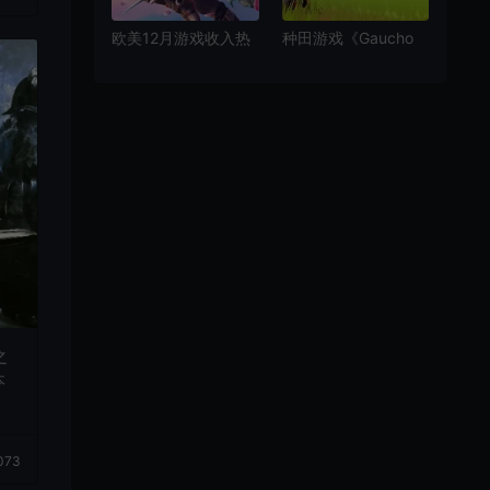
欧美12月游戏收入热
种田游戏《Gaucho
度榜：《堡垒之夜》
and the Grassland》
登顶
发售日预告 2025年
发售
之
本
073