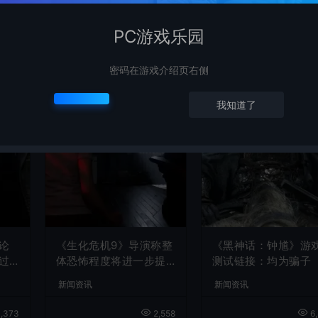
PC游戏乐园
密码在游戏介绍页右侧
我知道了
论
《生化危机9》导演称整
《黑神话：钟馗》游
过
体恐怖程度将进一步提
测试链接：均为骗子
升
新闻资讯
新闻资讯
,373
2,558
6,