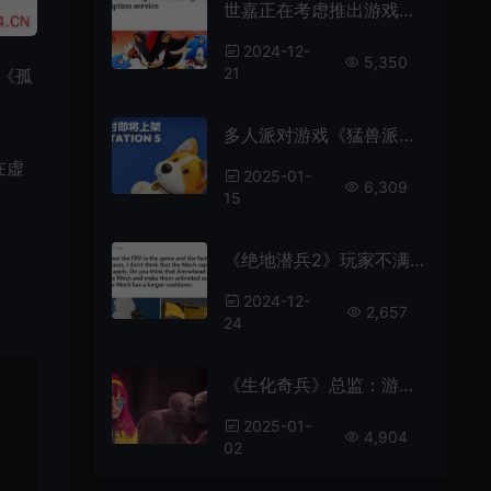
世嘉正在考虑推出游戏订阅服务
2024-12-
5,350
21
与《孤
多人派对游戏《猛兽派对》即将登陆PS5
在虚
2025-01-
6,309
15
《绝地潜兵2》玩家不满新载具 要求取消召唤上限
2024-12-
2,657
24
《生化奇兵》总监：游戏新作不会使用AI
2025-01-
4,904
02