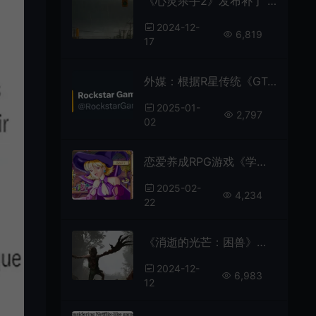
《心灵杀手2》发布补丁 新增PS5 PRO关闭PSSR选项
2024-12-
6,819
17
外媒：根据R星传统《GTA6》大概率又要推迟
2025-01-
2,797
02
恋爱养成RPG游戏《学生骑士团》Steam页面上线
2025-02-
4,234
22
《消逝的光芒：困兽》将在TGA上展示玩法介绍
2024-12-
6,983
12