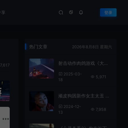
专享
登录
热门文章
2026年8月8日 星期六
射击动作肉鸽游戏《大篷车66》已推出试玩Demo
7,617
2025-03-
5,971
18
顽皮狗因新作女主太丑 官方关闭评论区
2024-12-
7,958
13