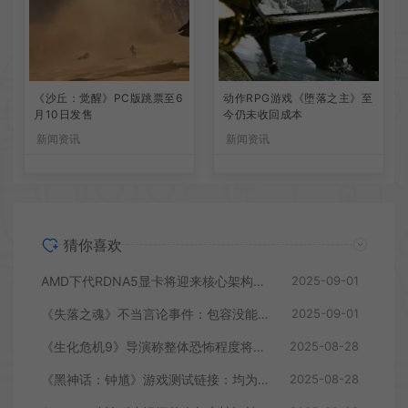
《沙丘：觉醒》PC版跳票至6
动作RPG游戏《堕落之主》至
月10日发售
今仍未收回成本
新闻资讯
新闻资讯
猜你喜欢
AMD下代RDNA5显卡将迎来核心架构大幅升级
2025-09-01
《失落之魂》不当言论事件：包容没能消解过激言论
2025-09-01
《生化危机9》导演称整体恐怖程度将进一步提升
2025-08-28
《黑神话：钟馗》游戏测试链接：均为骗子
2025-08-28