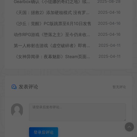
Gearbox确认《小缇娜的奇幻之地》续作正在开发中
2025-08-28
《天国：拯救2》添加硬核模式 没有罗盘和快速旅行
2025-04-16
《沙丘：觉醒》PC版跳票至6月10日发售
2025-04-16
动作RPG游戏《堕落之主》至今仍未收回成本
2025-04-16
第一人称射击游戏《虚空破碎者》即将多平台上线
2025-04-11
《女神异闻录：夜幕魅影》Steam页面上线
2025-04-11
发表评论
暂无评论
登录后评论