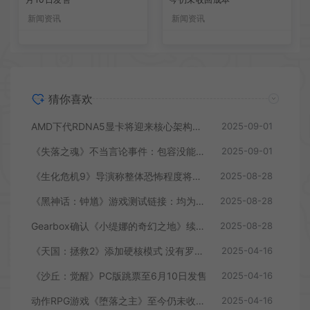
新闻资讯
新闻资讯
猜你喜欢
AMD下代RDNA5显卡将迎来核心架构大幅升级
2025-09-01
《失落之魂》不当言论事件：包容没能消解过激言论
2025-09-01
《生化危机9》导演称整体恐怖程度将进一步提升
2025-08-28
《黑神话：钟馗》游戏测试链接：均为骗子
2025-08-28
Gearbox确认《小缇娜的奇幻之地》续作正在开发中
2025-08-28
《天国：拯救2》添加硬核模式 没有罗盘和快速旅行
2025-04-16
《沙丘：觉醒》PC版跳票至6月10日发售
2025-04-16
动作RPG游戏《堕落之主》至今仍未收回成本
2025-04-16