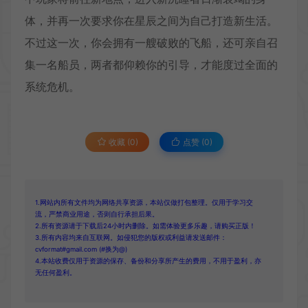
体，并再一次要求你在星辰之间为自己打造新生活。
不过这一次，你会拥有一艘破败的飞船，还可亲自召
集一名船员，两者都仰赖你的引导，才能度过全面的
系统危机。
收藏 (0)
点赞 (
0
)
1.网站内所有文件均为网络共享资源，本站仅做打包整理。仅用于学习交
流，严禁商业用途，否则自行承担后果。
2.所有资源请于下载后24小时内删除。如需体验更多乐趣，请购买正版！
3.所有内容均来自互联网。如侵犯您的版权或利益请发送邮件：
cvformat#gmail.com (#换为@)
4.本站收费仅用于资源的保存、备份和分享所产生的费用，不用于盈利，亦
无任何盈利。