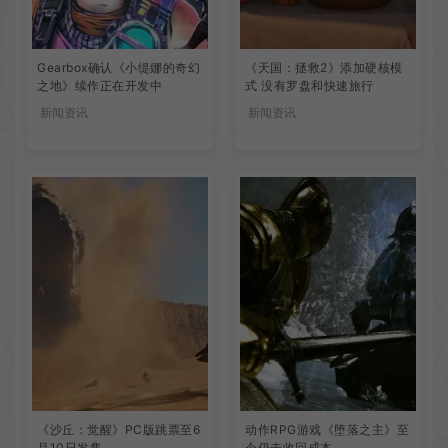
Gearbox确认《小缇娜的奇幻
《天国：拯救2》添加硬核模
之地》续作正在开发中
式 没有罗盘和快速旅行
新闻资讯
新闻资讯
《沙丘：觉醒》PC版跳票至6
动作RPG游戏《堕落之主》至
月10日发售
今仍未收回成本