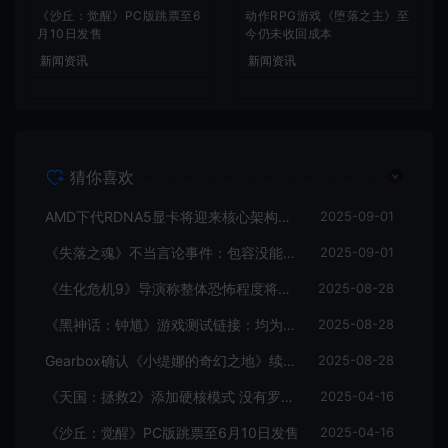
《沙丘：觉醒》PC版跳票至6
动作RPG游戏《堕落之主》至
月10日发售
今仍未收回成本
新闻资讯
新闻资讯
猜你喜欢
AMD下代RDNA5显卡将迎来核心架构大幅升级
2025-09-01
《失落之魂》不当言论事件：包容没能消解过激言论
2025-09-01
《生化危机9》导演称整体恐怖程度将进一步提升
2025-08-28
《黑神话：钟馗》游戏测试链接：均为骗子
2025-08-28
Gearbox确认《小缇娜的奇幻之地》续作正在开发中
2025-08-28
《天国：拯救2》添加硬核模式 没有罗盘和快速旅行
2025-04-16
《沙丘：觉醒》PC版跳票至6月10日发售
2025-04-16