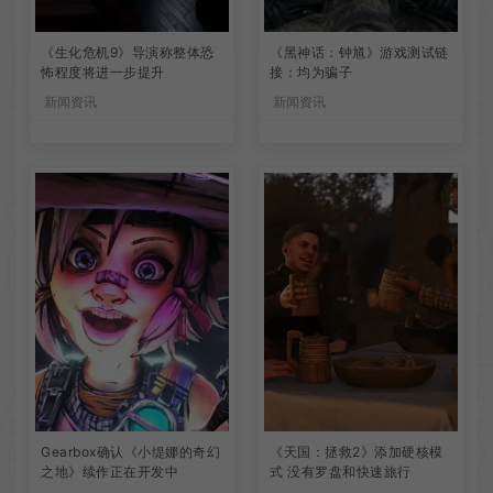
《生化危机9》导演称整体恐
《黑神话：钟馗》游戏测试链
怖程度将进一步提升
接：均为骗子
新闻资讯
新闻资讯
Gearbox确认《小缇娜的奇幻
《天国：拯救2》添加硬核模
之地》续作正在开发中
式 没有罗盘和快速旅行