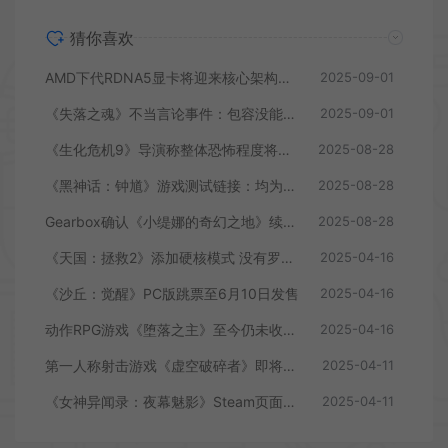
猜你喜欢
AMD下代RDNA5显卡将迎来核心架构大幅升级
2025-09-01
《失落之魂》不当言论事件：包容没能消解过激言论
2025-09-01
《生化危机9》导演称整体恐怖程度将进一步提升
2025-08-28
《黑神话：钟馗》游戏测试链接：均为骗子
2025-08-28
Gearbox确认《小缇娜的奇幻之地》续作正在开发中
2025-08-28
《天国：拯救2》添加硬核模式 没有罗盘和快速旅行
2025-04-16
《沙丘：觉醒》PC版跳票至6月10日发售
2025-04-16
动作RPG游戏《堕落之主》至今仍未收回成本
2025-04-16
第一人称射击游戏《虚空破碎者》即将多平台上线
2025-04-11
《女神异闻录：夜幕魅影》Steam页面上线
2025-04-11