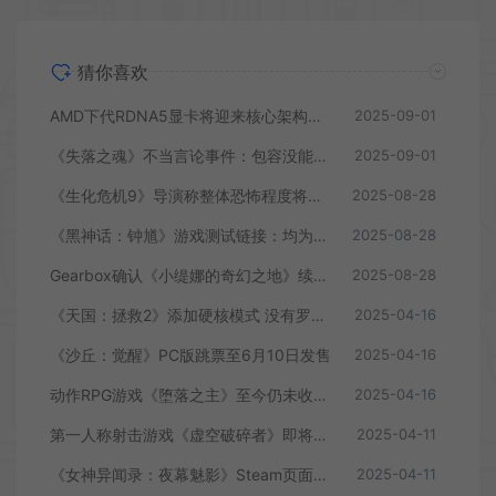
猜你喜欢
AMD下代RDNA5显卡将迎来核心架构大幅升级
2025-09-01
《失落之魂》不当言论事件：包容没能消解过激言论
2025-09-01
《生化危机9》导演称整体恐怖程度将进一步提升
2025-08-28
《黑神话：钟馗》游戏测试链接：均为骗子
2025-08-28
Gearbox确认《小缇娜的奇幻之地》续作正在开发中
2025-08-28
《天国：拯救2》添加硬核模式 没有罗盘和快速旅行
2025-04-16
《沙丘：觉醒》PC版跳票至6月10日发售
2025-04-16
动作RPG游戏《堕落之主》至今仍未收回成本
2025-04-16
第一人称射击游戏《虚空破碎者》即将多平台上线
2025-04-11
《女神异闻录：夜幕魅影》Steam页面上线
2025-04-11