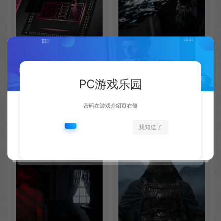
AMD下代RDNA5显卡将迎来
《失落之魂》不当言论事件：
PC游戏乐园
核心架构大幅升级
包容没能消解过激言论
新闻资讯
新闻资讯
密码在游戏介绍页右侧
我知道了