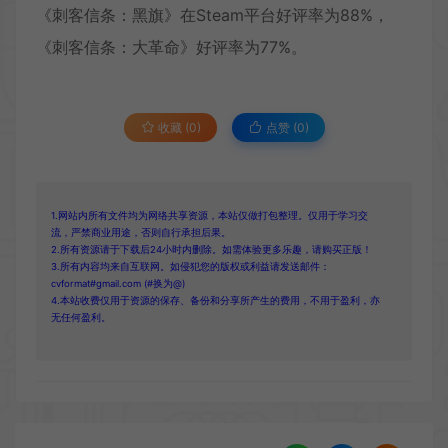
《刺客信条：黑旗》在Steam平台好评率为88%，
《刺客信条：大革命》好评率为77%。
收藏 (0)
点赞 (
0
)
1.网站内所有文件均为网络共享资源，本站仅做打包整理。仅用于学习交
流，严禁商业用途，否则自行承担后果。
2.所有资源请于下载后24小时内删除。如需体验更多乐趣，请购买正版！
3.所有内容均来自互联网。如侵犯您的版权或利益请发送邮件：
cvformat#gmail.com (#换为@)
4.本站收费仅用于资源的保存、备份和分享所产生的费用，不用于盈利，亦
无任何盈利。