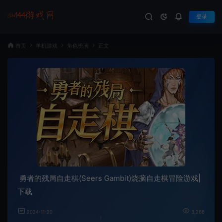
登录
首页
单机游戏
角色扮演
正文
勇者的残局自走棋(Seers Gambit)烧脑自走棋冒险游戏|
下载
2024-11-20
3,268