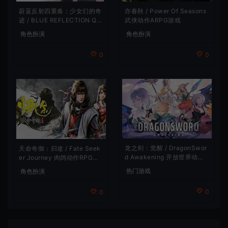
蔚蓝反射四重奏：少女们的奇
亦春秋 / Power Of Seasons
迹 / BLUE REFLECTION Qu
武侠动作ARPG游戏
artet 卡通回合制RPG游戏
角色扮演
角色扮演
0
0
龙之剑：觉醒 / DragonSwor
天命奇御：归途 / Fate Seek
d Awakening 开放世界动作R
er Journey 肉鸽动作RPG游
PG游戏
戏
热门游戏
角色扮演
0
0