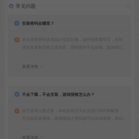
常见问题
安装密码在哪里？
本站安装密码在游戏介绍页右侧，请仔细查看即可，密码
请勿多复制空格之类内容，密码绝对不会放错。如游戏已
更新多次版本，旧版本可能与新版密码不同，请下载最新
版安装即可。
查看详情
不会下载，不会安装，游戏报错怎么办？
由于咨询人数过多，本站目前仅为会员进行操作和解答，
不过如安装报错，游戏报错之类问题可以咨询客服，本站
会竭诚为您服务。网盘下载之类问题请自行搜索学习！谢
谢！
查看详情