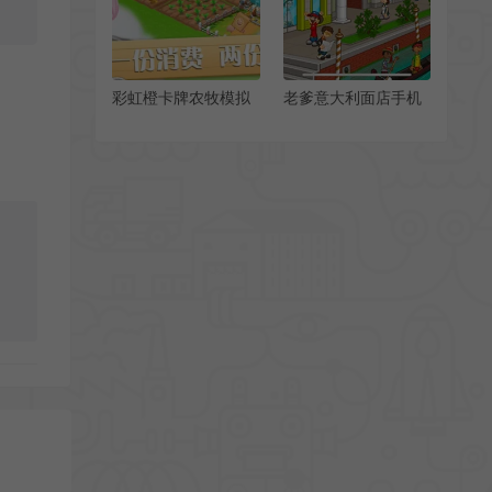
彩虹橙卡牌农牧模拟
老爹意大利面店手机
手机游戏[Android]
版[Android][v1.0.3]
[v1.01.251]