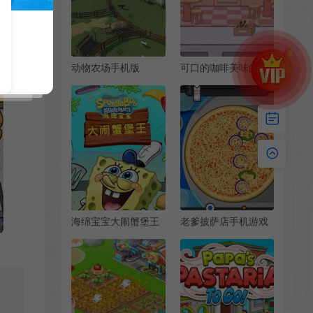
动物农场手机版
可口的咖啡美味的咖
[Android][v1.0]
啡[Android][v0.1.1]
海绵宝宝大闹蟹堡王
老爹披萨店手机游戏
中文手机版[Android]
[Android][v1.1.4]
[v5.6.2]