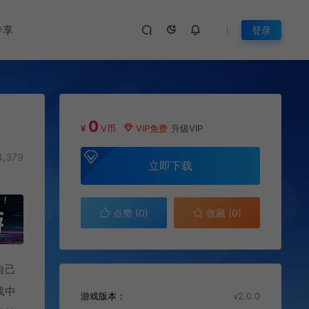
专享
登录
0
¥
V币
VIP免费
升级VIP
,379
立即下载
点赞 (
0
)
收藏 (0)
自己
戏中
游戏版本：
v2.0.0