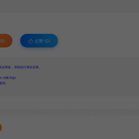
0)
点赞 (
0
)
商业用途，否则自行承担后果。
 (#换为@)
盈利。