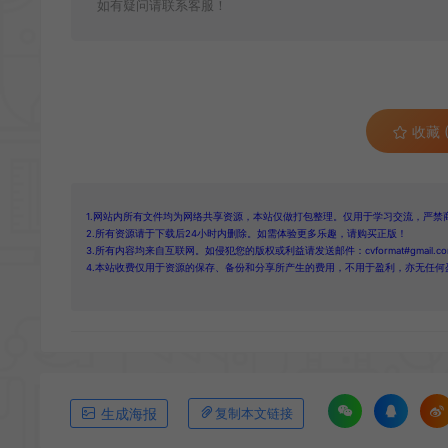
如有疑问请联系客服！
收藏 (
1.网站内所有文件均为网络共享资源，本站仅做打包整理。仅用于学习交流，严禁
2.所有资源请于下载后24小时内删除。如需体验更多乐趣，请购买正版！
3.所有内容均来自互联网。如侵犯您的版权或利益请发送邮件：cvformat#gmail.com
4.本站收费仅用于资源的保存、备份和分享所产生的费用，不用于盈利，亦无任何
生成海报
复制本文链接