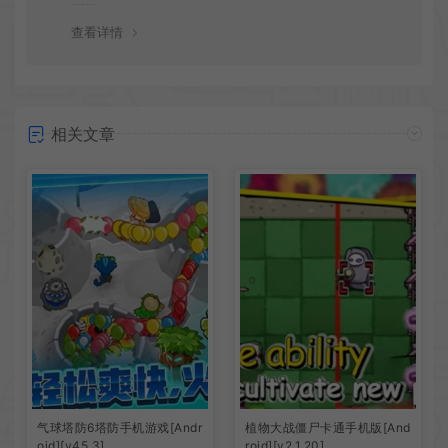
谢！
查看详情
相关文章
气球塔防6塔防手机游戏[Andr
植物大战僵尸卡通手机版[And
oid][v45.3]
roid][v2.1.20]