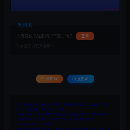
资源下载
此资源仅限注册用户下载，请先
登录
如有疑问请联系客服！
收藏 (0)
点赞 (
0
)
1.网站内所有文件均为网络共享资源，本站仅做打包整理。仅用于学习交
流，严禁商业用途，否则自行承担后果。
2.所有资源请于下载后24小时内删除。如需体验更多乐趣，请购买正版！
3.所有内容均来自互联网。如侵犯您的版权或利益请发送邮件：
cvformat#gmail.com (#换为@)
4.本站收费仅用于资源的保存、备份和分享所产生的费用，不用于盈利，亦