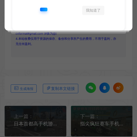
我知道了
1.网站内所有文件均为网络共享资源，本站仅做打包整理。仅用于学习交
流，严禁商业用途，否则自行承担后果。
2.所有资源请于下载后24小时内删除。如需体验更多乐趣，请购买正版！
3.所有内容均来自互联网。如侵犯您的版权或利益请发送邮件：
cvformat#gmail.com (#换为@)
4.本站收费仅用于资源的保存、备份和分享所产生的费用，不用于盈利，亦
无任何盈利。
复制本文链接
生成海报
上一篇：
下一篇：
日本首都高手机游戏[Android][v0.2.5]
指尖疯狂赛车手机游戏[Android][v1.0.0]